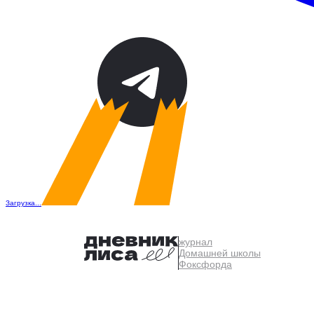
Загрузка...
журнал
Домашней школы
Фоксфорда