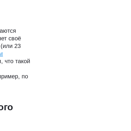
ваются
яет своё
 (или 23
м
, что такой
пример, по
ого