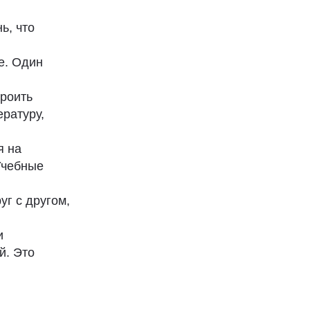
ь, что
е. Один
троить
ратуру,
я на
Учебные
уг с другом,
и
й. Это