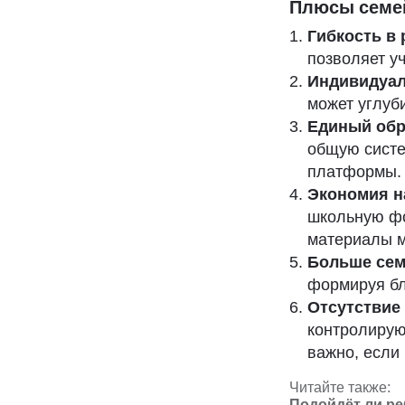
Плюсы семей
Гибкость в
позволяет уч
Индивидуа
может углуби
Единый обр
общую систе
платформы.
Экономия н
школьную фо
материалы м
Больше сем
формируя бл
Отсутствие
контролирую
важно, если 
Читайте также:
Подойдёт ли ре