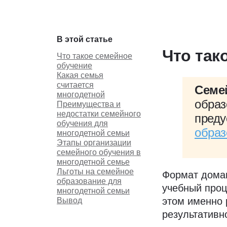
В этой статье
Что так
Что такое семейное
обучение
Какая семья
считается
Семе
многодетной
образ
Преимущества и
недостатки семейного
преду
обучения для
образ
многодетной семьи
Этапы организации
семейного обучения в
многодетной семье
Льготы на семейное
Формат домаш
образование для
учебный проц
многодетной семьи
этом именно 
Вывод
результативн