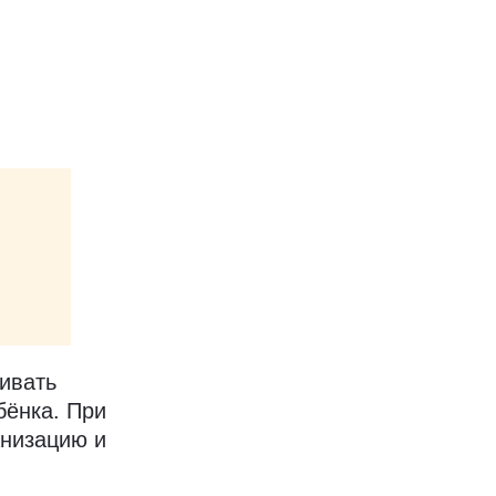
ивать
бёнка. При
анизацию и