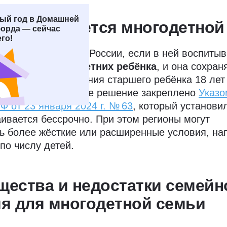
ый год в Домашней
емья считается многодетной
орда — сейчас
го!
тся многодетной в России, если в ней воспиты
 несовершеннолетних ребёнка
, и она сохран
держку до достижения старшего ребёнка 18 лет
м обучении). Данное решение закреплено
Указо
Ф от 23 января 2024 г. № 63
, который установил
аивается бессрочно. При этом регионы могут
ь более жёсткие или расширенные условия, на
 по числу детей.
ества и недостатки семейн
я для многодетной семьи