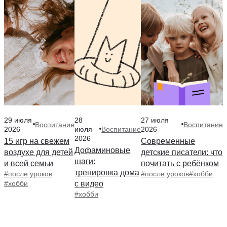
29 июля
28
27 июля
Воспитание
Воспитание
Воспитание
2026
июля
2026
2026
15 игр на свежем
Современные
Дофаминовые
воздухе для детей
детские писатели: что
шаги:
и всей семьи
почитать с ребёнком
тренировка дома
#после уроков
#после уроков
#хобби
#хобби
с видео
#хобби