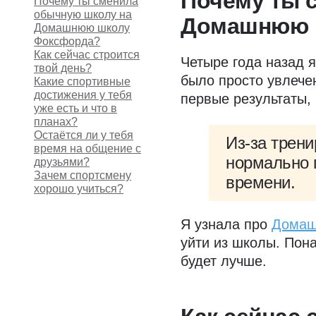
Почему ты 
Почему ты сменила
обычную школу на
Домашнюю 
Домашнюю школу
Фоксфорда?
Как сейчас строится
Четыре года назад 
твой день?
было просто увлече
Какие спортивные
достижения у тебя
первые результаты,
уже есть и что в
планах?
Остаётся ли у тебя
Из-за трени
время на общение с
нормально п
друзьями?
Зачем спортсмену
времени.
хорошо учиться?
Я узнала про
Домаш
уйти из школы. Пона
будет лучше.