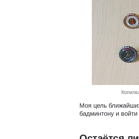
Копилк
Моя цель ближайших
бадминтону и войти
Остаётся ли