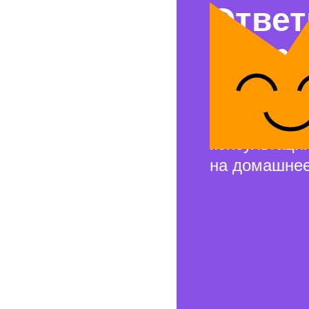
Ответ
вопр
Свяжемся с 
и проведём 
консультаци
на домашнее