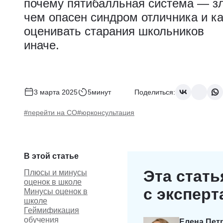
почему пятибалльная система — зл
чем опасен синдром отличника и ка
оценивать старания школьников
иначе.
3 марта 2025
5минут
Поделиться:
#перейти на СО
#юрконсультация
В этой статье
Эта стать
Плюсы и минусы
оценок в школе
с экспер
Минусы оценок в
школе
Геймификация
обучения
Елена Пет