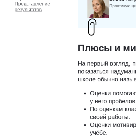
Представление
Практикующи
результатов
Плюсы и ми
На первый взгляд, 
показаться надуман
школе обычно назы
Оценки помогают
у него пробелов
По оценкам кла
своей работы.
Оценки мотивир
учёбе.