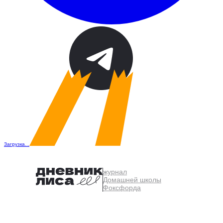
Загрузка...
журнал
Домашней школы
Фоксфорда