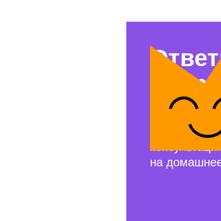
Ответ
вопр
Свяжемся с 
и проведём 
консультаци
на домашнее