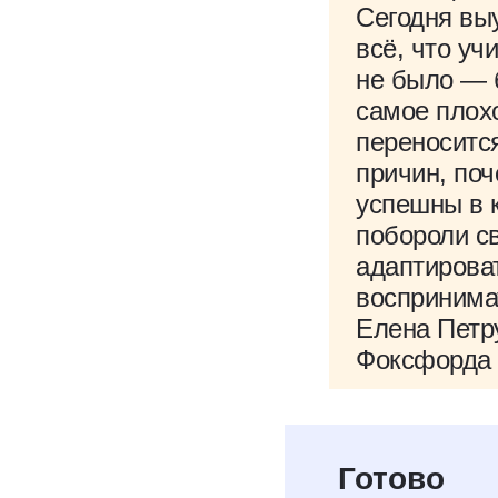
Сегодня выу
всё, что уч
не было — 
самое плох
переносится
причин, по
успешны в 
побороли св
адаптироват
воспринимат
Елена Петр
Фоксфорда
Бесплатное
Готово