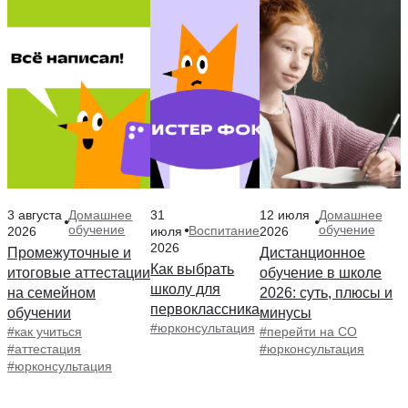
3 августа
31
12 июля
Домашнее
Домашнее
обучение
обучение
Воспитание
2026
июля
2026
2026
Промежуточные и
Дистанционное
Как выбрать
итоговые аттестации
обучение в школе
школу для
на семейном
2026: суть, плюсы и
первоклассника
обучении
минусы
#юрконсультация
#как учиться
#перейти на СО
#аттестация
#юрконсультация
#юрконсультация