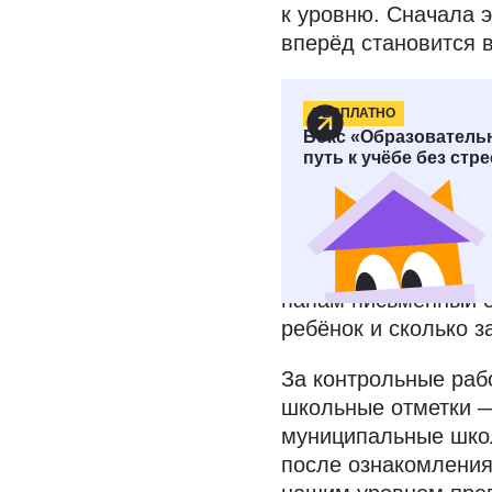
к уровню. Сначала э
вперёд становится в
БЕСПЛАТНО
Представле
Бокс «Образователь
путь к учёбе без стр
Школьнику интересн
больше XP, но как о
пятибалльным оцен
отчёта
наставника
.
папам письменный от
ребёнок и сколько 
За контрольные ра
школьные отметки 
муниципальные шко
после ознакомлени