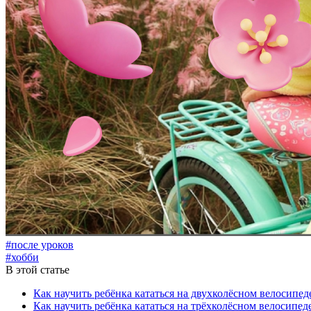
#после уроков
#хобби
В этой статье
Как научить ребёнка кататься на двухколёсном велосипед
Как научить ребёнка кататься на трёхколёсном велосипед