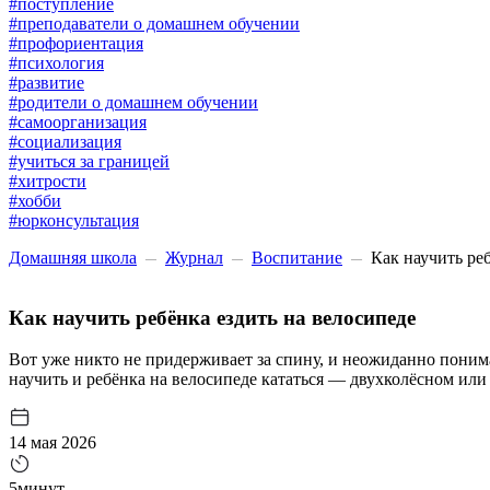
#поступление
#преподаватели о домашнем обучении
#профориентация
#психология
#развитие
#родители о домашнем обучении
#самоорганизация
#социализация
#учиться за границей
#хитрости
#хобби
#юрконсультация
Домашняя школа
Журнал
Воспитание
Как научить ре
Как научить ребёнка ездить на велосипеде
Вот уже никто не придерживает за спину, и неожиданно понима
научить и ребёнка на велосипеде кататься — двухколёсном или 
14 мая 2026
5минут