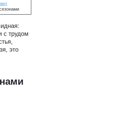
ают
сезонами
видная:
и с трудом
стья,
зя, это
енами