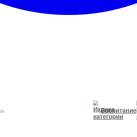
Воспитание
лы