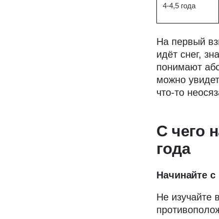
4-4,5 года
На первый вз
идёт снег, зн
понимают абс
можно увидеть
что-то неося
С чего 
года
Начинайте с
Не изучайте 
противополож