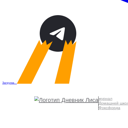
Загрузка...
журнал
Домашней шко
Фоксфорда