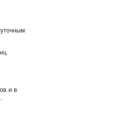
жуточным
иц.
ов и в
.