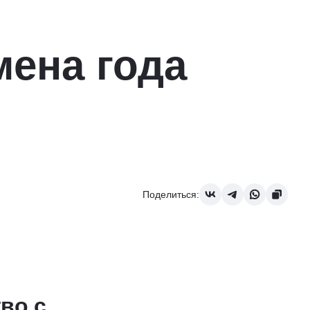
мена года
Поделиться:
во с