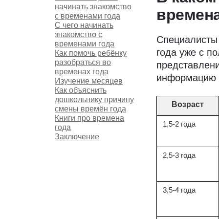
начинать знакомство
времена
с временами года
С чего начинать
знакомство с
Специалист
временами года
года уже с п
Как помочь ребёнку
разобраться во
представлени
временах года
информацию
Изучение месяцев
Как объяснить
дошкольнику причину
Возраст
смены времён года
Книги про времена
1,5-2 года
года
Заключение
2,5-3 года
3,5-4 года