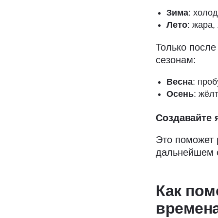
Зима
: холод
Лето
: жара,
Только после
сезонам:
Весна
: про
Осень
: жёл
Создавайте 
Это поможет 
дальнейшем с
Как пом
времена