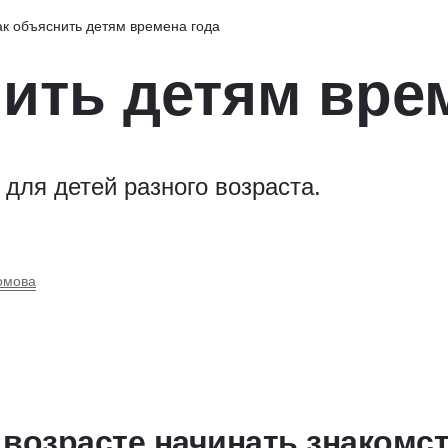
ак объяснить детям времена года
ить детям вре
для детей разного возраста.
омова
 возрасте начинать знакомст