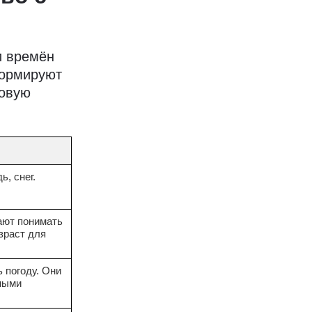
и времён
формируют
зовую
, снег.
ают понимать
зраст для
 погоду. Они
дными