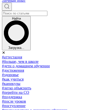
Личный опыт
Найти
Загрузка...
✕
#аттестация
#больше, чем в школе
#дети о домашнем обучении
#достижения
#здоровье
#как учиться
#каникулы
#легко объяснить
#перейти на СО
#поддержка
#после уроков
#поступление