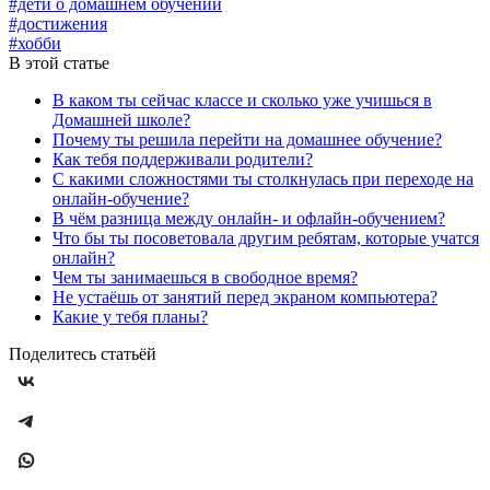
#дети о домашнем обучении
#достижения
#хобби
В этой статье
В каком ты сейчас классе и сколько уже учишься в
Домашней школе?
Почему ты решила перейти на домашнее обучение?
Как тебя поддерживали родители?
С какими сложностями ты столкнулась при переходе на
онлайн-обучение?
В чём разница между онлайн- и офлайн-обучением?
Что бы ты посоветовала другим ребятам, которые учатся
онлайн?
Чем ты занимаешься в свободное время?
Не устаёшь от занятий перед экраном компьютера?
Какие у тебя планы?
Поделитесь статьёй