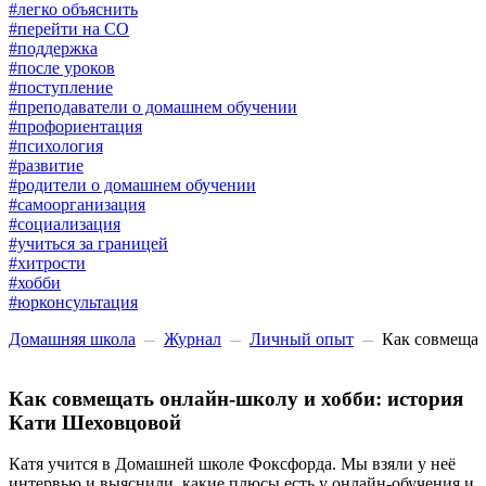
#легко объяснить
#перейти на СО
#поддержка
#после уроков
#поступление
#преподаватели о домашнем обучении
#профориентация
#психология
#развитие
#родители о домашнем обучении
#самоорганизация
#социализация
#учиться за границей
#хитрости
#хобби
#юрконсультация
Домашняя школа
Журнал
Личный опыт
Как совмещат
Как совмещать онлайн-школу и хобби: история
Кати Шеховцовой
Катя учится в Домашней школе Фоксфорда. Мы взяли у неё
интервью и выяснили, какие плюсы есть у онлайн-обучения и