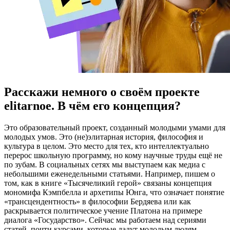
Расскажи немного о своём проекте
elitarnoe. В чём его концепция?
Это образовательный проект, созданный молодыми умами для
молодых умов. Это (не)элитарная история, философия и
культура в целом. Это место для тех, кто интеллектуально
перерос школьную программу, но кому научные труды ещё не
по зубам. В социальных сетях мы выступаем как медиа с
небольшими еженедельными статьями. Например, пишем о
том, как в книге «Тысячеликий герой» связаны концепция
мономифа Кэмпбелла и архетипы Юнга, что означает понятие
«трансцендентность» в философии Бердяева или как
раскрывается политическое учение Платона на примере
диалога «Государство». Сейчас мы работаем над сериями
статей, почти курсами, которые дадут молодым людям