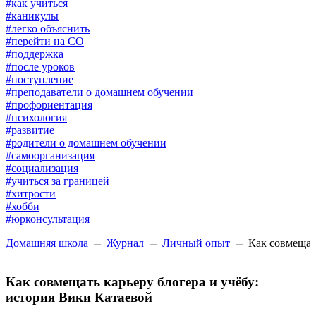
#как учиться
#каникулы
#легко объяснить
#перейти на СО
#поддержка
#после уроков
#поступление
#преподаватели о домашнем обучении
#профориентация
#психология
#развитие
#родители о домашнем обучении
#самоорганизация
#социализация
#учиться за границей
#хитрости
#хобби
#юрконсультация
Домашняя школа
Журнал
Личный опыт
Как совмещат
Как совмещать карьеру блогера и учёбу:
история Вики Катаевой