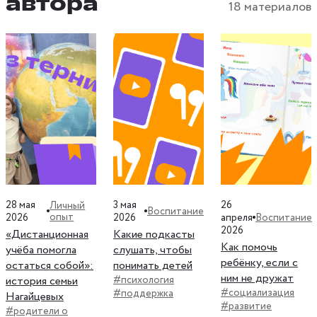
автора
18 материалов
28 мая
3 мая
26
Личный
Воспитание
опыт
Воспитание
2026
2026
апреля
2026
«Дистанционная
Какие подкасты
Как помочь
учёба помогла
слушать, чтобы
ребёнку, если с
остаться собой»:
понимать детей
ним не дружат
история семьи
#психология
#социализация
#поддержка
Нагайцевых
#развитие
#родители о