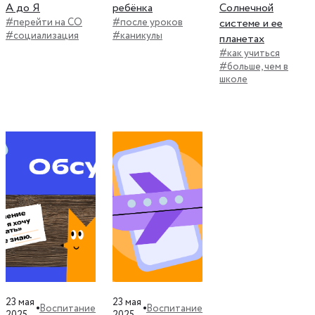
А до Я
ребёнка
Солнечной
#перейти на СО
#после уроков
системе и ее
#социализация
#каникулы
планетах
#как учиться
#больше, чем в
школе
23 мая
23 мая
Воспитание
Воспитание