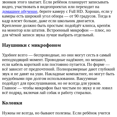
звонков этого хватает. Если ребёнок планирует записывать
видео, участвовать в видеопроектах или переходит на
домашнее обучение
, берите камеру с Full HD. Хорошо, если у
камеры есть широкий угол обзора — от 90 градусов. Тогда в
кадр влезет больше, даже если школьник двигается.
Крепление должно быть простым: подойдёт клипса, крепёж
на монитор или штатив. Встроенный микрофон — плюс, но
для чёткой записи звука лучше выбрать отдельный.
Наушники с микрофоном
Удобнее всего — беспроводные, но они могут сесть в самый
неподходящий момент. Проводные надёжнее, но мешают,
если кабель короткий или постоянно путается. По форме —
всё зависит от предпочтений. Полноразмерные дают глубокий
звук и не давят на уши. Накладные компактнее, но могут быть
неудобными при долгом использовании. Вакуумные
подойдут для прослушивания, но не всегда для уроков.
Главное — чтобы микрофон был чистым по звуку и не ловил
всё подряд, включая лай собак и работу стиралки.
Колонки
Нужны не всегда, но бывают полезны. Если ребёнок учится