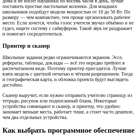
дома и не носит наушники по восемь часов в день, лучше
поставить простые настольные колонки. Для младших
школьников подойдут модели мощностью от 10 до 50 Вт. По
размеру — чем компактнее, тем проще организовать рабочее
место. Если хочется, чтобы голос учителя звучал объёмно и не
гудел, ищите систему с сабвуфером. Такой звук не раздражает
и помогает сосредоточиться.
Принтер и сканер
Школьные задания редко ограничиваются экраном. Эссе,
рефераты, таблицы, доклады — всё это нередко требуют в
распечатанном виде. Поэтому принтер пригодится. Лучше
взять модель с цветной печатью и чётким разрешением. Тогда
и географическая карта, и обложка проекта будут выглядеть
достойно.
Сканер выручит, если нужно отправить учителю страницу из
тетради, рисунок или подписанный бланк. Некоторые
устройства совмещают и сканер, и принтер, что удобно:
занимает меньше места, работает тише, а стоит часто дешевле,
чем два отдельных устройства.
Как выбрать программное обеспечение