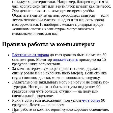
покажут характеристики. Например, батарея садится за
час, корпус скрипит или вентилятор шумит как пылесос.
Эти детали влияют на комфорт во время учёбы.
Обратите внимание на повторяющиеся минусы — если
десять человек жалуются на одно и то же, есть повод
насторожиться. И наоборот: мелкие придирки вроде
«слишком светлая клавиатура» могут оказаться
неважными лично для вас.
Правила работы за компьютером
Расстояние от экрана
до глаз должно быть не менее 50
сантиметров. Монитор
должен стоять
примерно на 15
градусов ниже горизонтали.
За компьютером нужно расправить плечи, держать
спину ровно и не наклонять шею вперёд. Если спинка
стула слишком далеко, можно подложить подушку.
Желательно не закидывать ногу на ногу и не сидеть по-
турецки. Ноги должны быть согнуты под углом 90
градусов или чуть больше, ступни — на полу или
специальной подставке.
Руки в согнутом положении, под углом
чуть более
90
градусов. Локти — не на весу.
При работе за компьютером нужно хорошее освещение.