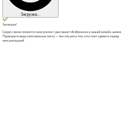
Загрузка...
Записали!
Скоро с вами свяжется консультант, расскажет об обучении в нашей онлайн-школе.
Проверьте вашу электронную почту — там письмо о том, что стоит сделать перед
консультацией.