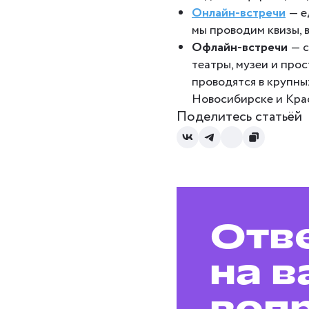
Онлайн-встречи
— е
мы проводим квизы, 
Офлайн-встречи
— 
театры, музеи и про
проводятся в крупны
Новосибирске и Крас
Поделитесь статьёй
Отв
на в