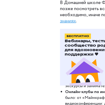
В Домашней школе Фо
позже посмотреть вс
необходимо, иначе п
знаниях
.
БЕСПЛАТНО
Чем заня
Вебинары, тест
сообщество ро
для вдохновени
Учёба во время каник
поддержки 🧡
«Фоксфорде» — нет.
ученики всегда могут
Онлайн-мероприяти
платформе «Фоксфор
экскурсы и занимате
Онлайн-клубы по и
было: от «Майнкраф
видеоконференции: 