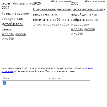
Воспитание
Воспитание
Воспитание
июля
2026
2026
2026
Современные детские
Детский бокс: кому
15 игр на свежем
писатели: что
подойдёт и как
воздухе для
почитать с ребёнком
выбрать секцию
детей и всей
#после уроков
#хобби
#здоровье
семьи
#после уроков
#хобби
#после уроков
#хобби
Если вы не нашли ответ на свой вопрос на нашем сайте, включая раздел
«Вопросы
и ответы»
, закажите обратный звонок. Мы скоро свяжемся с вами.