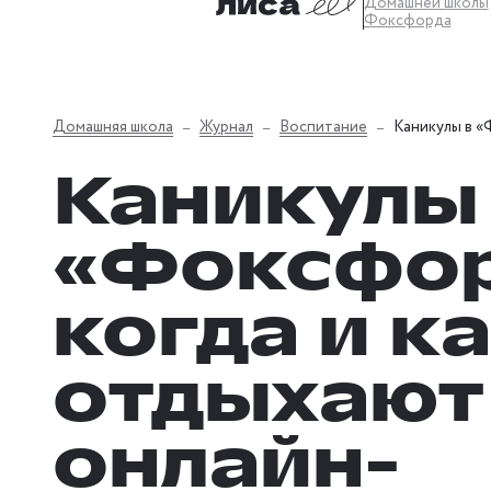
Домашней школы
Фоксфорда
Домашняя школа
Журнал
Воспитание
Каникулы в «
Каникулы
«Фоксфор
когда и к
отдыхают
онлайн-