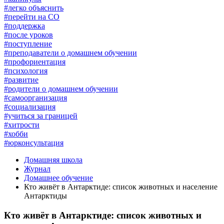
#легко объяснить
#перейти на СО
#поддержка
#после уроков
#поступление
#преподаватели о домашнем обучении
#профориентация
#психология
#развитие
#родители о домашнем обучении
#самоорганизация
#социализация
#учиться за границей
#хитрости
#хобби
#юрконсультация
Домашняя школа
Журнал
Домашнее обучение
Кто живёт в Антарктиде: список животных и население
Антарктиды
Кто живёт в Антарктиде: список животных и