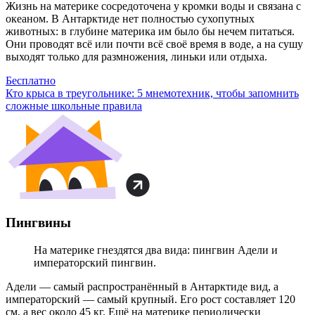
Жизнь на материке сосредоточена у кромки воды и связана с
океаном. В Антарктиде нет полностью сухопутных
животных: в глубине материка им было бы нечем питаться.
Они проводят всё или почти всё своё время в воде, а на сушу
выходят только для размножения, линьки или отдыха.
Бесплатно
Кто крыса в треугольнике: 5 мнемотехник, чтобы запомнить
сложные школьные правила
Пингвины
На материке гнездятся два вида: пингвин Адели и
императорский пингвин.
Адели — самый распространённый в Антарктиде вид, а
императорский — самый крупный. Его рост составляет 120
см, а вес около 45 кг. Ещё на материке периодически