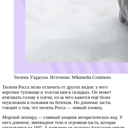
Тюлень Уэдделла. Источник: Wikimedia Commons
Тюленя Росса легко отличить от других видов: у него
короткое туловище и толстая шея в складках. Он может
втягивать голову в плечи, из-за чего кажется ещё более
неуклюжим и похожим на бочонок. Но длинные ласты
говорят о том, что тюлень Росса — ловкий пловец.
Морской леопард — главный хищник антарктических вод. У
него длинное, змеевидное тело и огромная пасть, которая
открывается на 160°. А название он получил благодаря серым