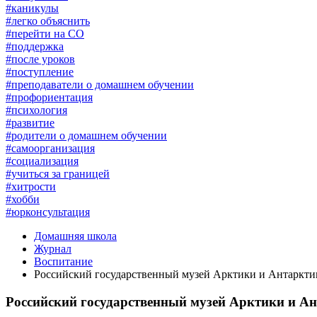
#каникулы
#легко объяснить
#перейти на СО
#поддержка
#после уроков
#поступление
#преподаватели о домашнем обучении
#профориентация
#психология
#развитие
#родители о домашнем обучении
#самоорганизация
#социализация
#учиться за границей
#хитрости
#хобби
#юрконсультация
Домашняя школа
Журнал
Воспитание
Российский государственный музей Арктики и Антаркти
Российский государственный музей Арктики и А