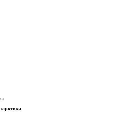
ки
нтарктики