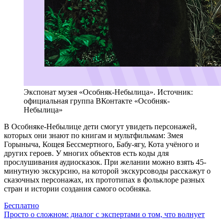
Экспонат музея «Особняк-Небылица». Источник:
официальная группа ВКонтакте «Особняк-
Небылица»
В Особняке-Небылице дети смогут увидеть персонажей,
которых они знают по книгам и мультфильмам: Змея
Горыныча, Кощея Бессмертного, Бабу-ягу, Кота учёного и
других героев. У многих объектов есть коды для
прослушивания аудиосказок. При желании можно взять 45-
минутную экскурсию, на которой экскурсоводы расскажут о
сказочных персонажах, их прототипах в фольклоре разных
стран и истории создания самого особняка.
Бесплатно
Просто о сложном: диалог с экспертами о том, что волнует