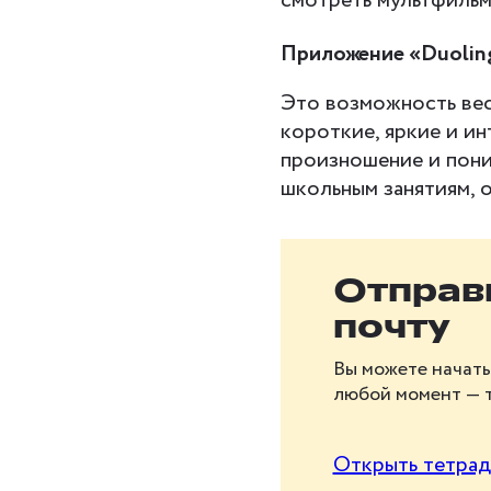
смотреть мультфильм
Приложение «Duoling
Это возможность вес
короткие, яркие и ин
произношение и пони
школьным занятиям, 
Бесплат
Отправи
обучени
почту
Скачайте рабочую 
Вы можете начать 
учеников начально
любой момент — т
разовьёт мелкую мо
Открыть тетрад