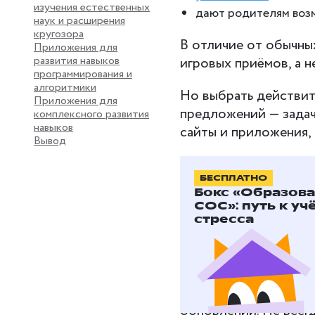
изучения естественных
дают родителям воз
наук и расширения
кругозора
В отличие от обычны
Приложения для
развития навыков
игровых приёмов, а н
программирования и
алгоритмики
Но выбрать действит
Приложения для
предложений — задач
комплексного развития
навыков
сайты и приложения,
Вывод
БЕСПЛАТНО
Что учес
Бокс «Образов
полезных
СОС»: путь к уч
стресса
первокл
Перед установкой пр
выше 3 звёзд. Обрат
обновлений. Не всег