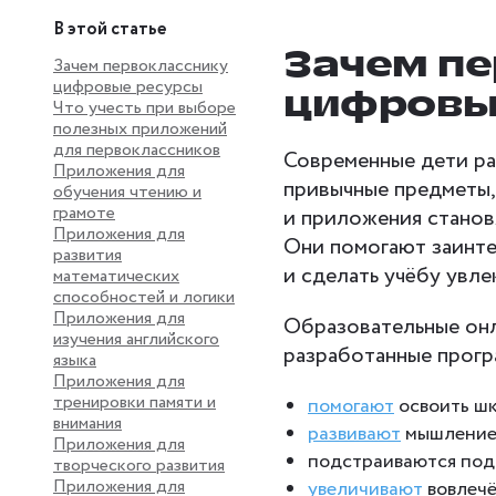
В этой статье
Зачем пе
Зачем первокласснику
цифровые ресурсы
цифровы
Что учесть при выборе
полезных приложений
для первоклассников
Современные дети рас
Приложения для
привычные предметы,
обучения чтению и
грамоте
и приложения станов
Приложения для
Они помогают заинте
развития
и сделать учёбу увле
математических
способностей и логики
Приложения для
Образовательные онл
изучения английского
разработанные прогр
языка
Приложения для
тренировки памяти и
помогают
освоить ш
внимания
развивают
мышление,
Приложения для
подстраиваются под 
творческого развития
Приложения для
увеличивают
вовлечё