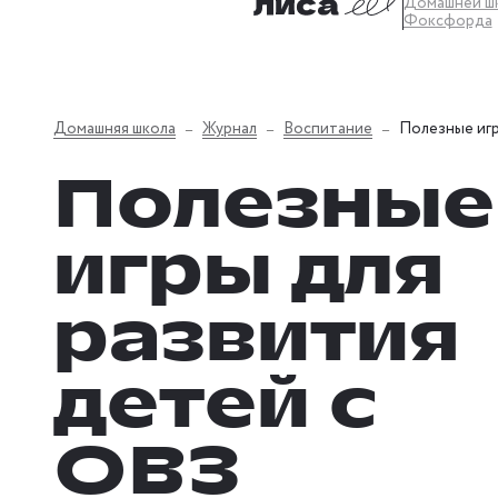
Домашней ш
Фоксфорда
Домашняя школа
Журнал
Воспитание
Полезные игр
Полезные
игры для
развития
детей с
ОВЗ