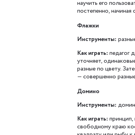
научить его пользова
постепенно, начиная 
Флажки
Инструменты:
разны
Как играть:
педагог 
уточняет, одинаковые
разные по цвету. Зат
— совершенно разные
Домино
Инструменты:
домино
Как играть:
принцип, 
свободному краю кос
квадрату или рыбу к