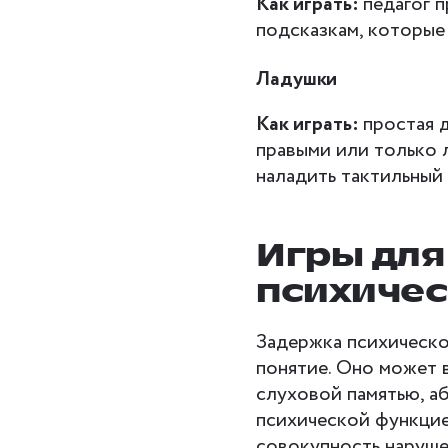
Как играть:
педагог п
подсказкам, которые 
Ладушки
Как играть:
простая д
правыми или только 
наладить тактильный 
Игры для
психичес
Задержка психическо
понятие. Оно может 
слуховой памятью, 
психической функцие
совокупность наруше