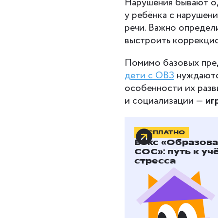
Нарушения бывают од
у ребёнка с нарушен
речи. Важно определ
выстроить коррекци
Помимо базовых пред
дети с ОВЗ
нуждаются
особенности их разв
и социализации —
иг
БЕСПЛАТНО
Игры для
Бокс «Образов
СОС»: путь к уч
стресса
Через игру ребёнок о
развивает внимание,
адаптированных игр п