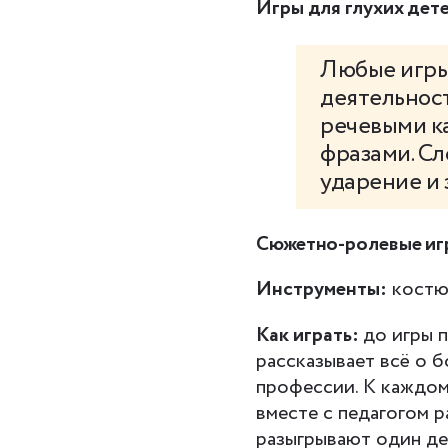
Игры для глухих дет
Любые игры,
деятельнос
речевыми к
фразами. Сл
ударение и 
Сюжетно-ролевые иг
Инструменты:
костю
Как играть:
до игры 
рассказывает всё о б
профессии. К каждом
вместе с педагогом 
разыгрывают один де