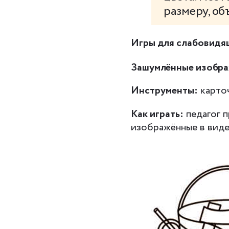
размеру, об
Игры для слабовидя
Зашумлённые изобр
Инструменты:
карточ
Как играть:
педагог п
изображённые в виде 