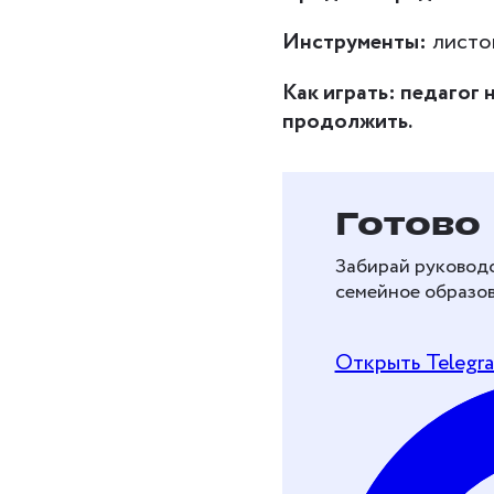
Инструменты:
листок
Как играть: педагог 
продолжить.
Бесплат
Готово
перейти
Забирай руководс
образов
семейное образов
Рассказываем, как 
Открыть Telegr
и перейти на дома