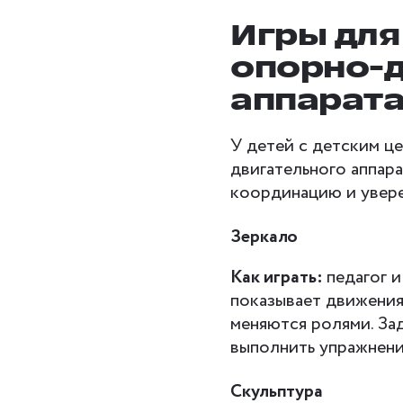
Игры для
опорно-д
аппарат
У детей с детским ц
двигательного аппар
координацию и увере
Зеркало
Как играть:
педагог и
показывает движения
меняются ролями. Зад
выполнить упражнени
Скульптура