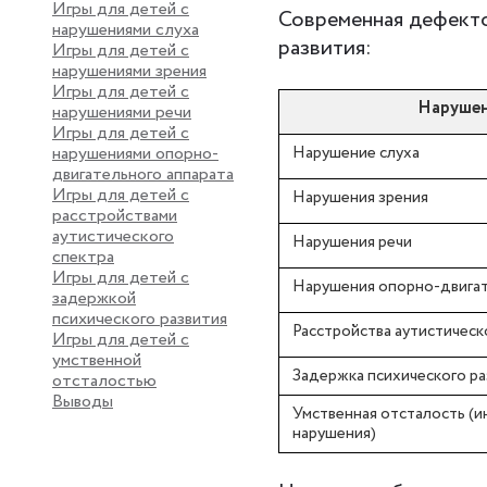
Игры для детей с
Современная дефекто
нарушениями слуха
развития:
Игры для детей с
нарушениями зрения
Игры для детей с
Наруше
нарушениями речи
Игры для детей с
нарушениями опорно-
Нарушение слуха
двигательного аппарата
Игры для детей с
Нарушения зрения
расстройствами
аутистического
Нарушения речи
спектра
Игры для детей с
Нарушения опорно-двигат
задержкой
психического развития
Расстройства аутистическ
Игры для детей с
умственной
Задержка психического ра
отсталостью
Выводы
Умственная отсталость (
нарушения)