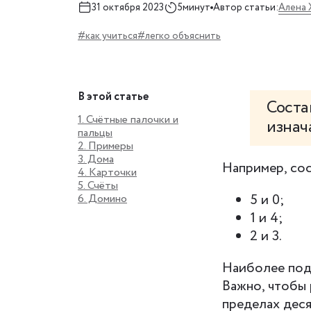
Алена 
31 октября 2023
5минут
Автор статьи:
#как учиться
#легко объяснить
В этой статье
Соста
1. Счётные палочки и
изнач
пальцы
2. Примеры
3. Дома
Например, сос
4. Карточки
5. Счёты
5 и 0;
6. Домино
1 и 4;
2 и 3.
Наиболее подх
Важно, чтобы 
пределах деся