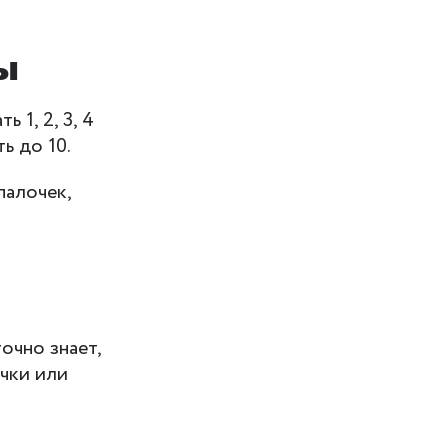
ы
 1, 2, 3, 4
ь до 10.
палочек,
очно знает,
учки или