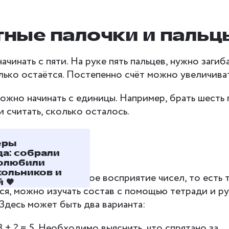
ётные палочки и пальц
чинать с пяти. На руке пять пальцев, нужно загибать
олько остаётся. Постепенно счёт можно увеличиват
ожно начинать с единицы. Например, брать шесть 
и считать, сколько осталось.
еры
имеры
а: собрали
полюбили
кольников и
 закрепил зрительное восприятие чисел, то есть т
 🧡
ся, можно изучать состав с помощью тетради и р
 Здесь может быть два варианта:
 + ? = 5. Необходимо выяснить, что спрятано за