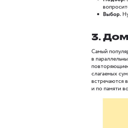
вопросит
Выбор.
Ну
3. До
Самый популяр
в параллельны
повторяющиеся
слагаемых сум
встречаются 
и по памяти в