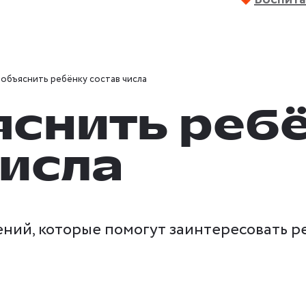
 объяснить ребёнку состав числа
яснить реб
числа
ий, которые помогут заинтересовать ре