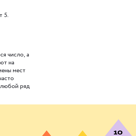
 5.
я число, а
ют на
емены мест
часто
 любой ряд