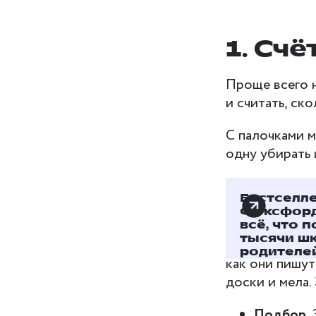
1. Сч
Проще всего на
и считать, ск
С палочками м
одну убирать 
Бестселл
2. Пр
Фоксфорд
всё, что 
тысячи ш
Когда ребёнок
родителей
как они пишут
доски и мела.
Подбор.
3