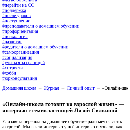
#перейти на СО
#поддержка
#после уроков
#поступление
#преподаватели о домашнем обучении
#профориентация
#психология
#развитие
#родители о домашнем обучении
#самоорганизация
#социализация
#учиться за границей
#хитрости
#хобби
#юрконсультация
Домашняя школа
Журнал
Личный опыт
«Онлайн-школ
«Онлайн-школа готовит ко взрослой жизни» —
интервью с семиклассницей Лизой Силкиной
Елизавета перешла на домашнее обучение ради мечты стать
актрисой. Мы взяли интервью у неё интервью и узнали, как