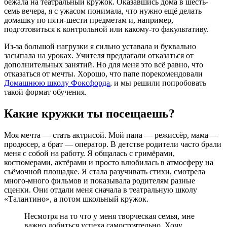
бежала на театральный кружок. Оказавшись дома в шесть-
семь вечера, я с ужасом понимала, что нужно ещё делать
домашку по пяти-шести предметам и, например,
подготовиться к контрольной или какому-то факультативу.
Из-за большой нагрузки я сильно уставала и буквально
засыпала на уроках. Учителя предлагали отказаться от
дополнительных занятий. Но для меня это всё равно, что
отказаться от мечты. Хорошо, что папе порекомендовали
Домашнюю школу Фоксфорда
, и мы решили попробовать
такой формат обучения.
Какие кружки ты посещаешь?
Моя мечта — стать актрисой. Мой папа — режиссёр, мама —
продюсер, а брат — оператор. В детстве родители часто брали
меня с собой на работу. Я общалась с гримёрами,
костюмерами, актёрами и просто влюбилась в атмосферу на
съёмочной площадке. Я стала разучивать стихи, смотрела
много-много фильмов и показывала родителям разные
сценки. Они отдали меня сначала в театральную школу
«Талантино», а потом школьный кружок.
Несмотря на то что у меня творческая семья, мне
важно добиться успеха самостоятельно. Хочу,