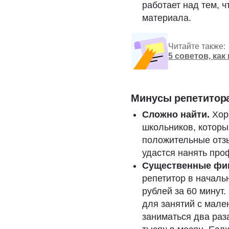
работает над тем, 
материала.
Читайте также:
5 советов, ка
Минусы
репетитор
Сложно найти.
Хор
школьников, которы
положительные отзы
удастся нанять про
Существенные фин
репетитор в началь
рублей за 60 минут
для занятий с мале
заниматься два раза