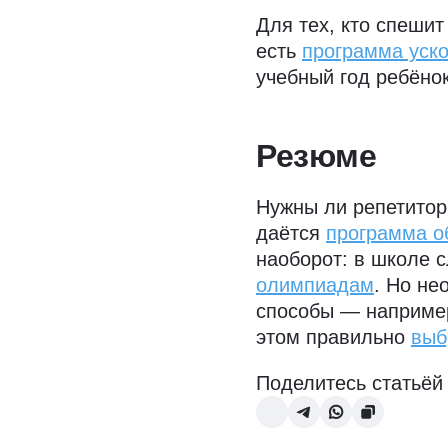
Для тех, кто спеши
есть
программа уск
учебный год ребёнок
Резюме
Нужны ли репетитор
даётся
программа о
наоборот: в школе с
олимпиадам
. Но не
способы — например
этом правильно
выб
Поделитесь статьёй