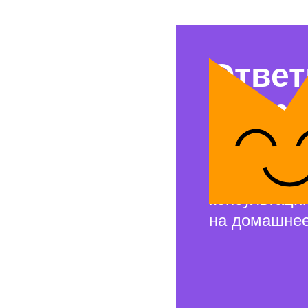
Ответ
вопр
Свяжемся с 
и проведём 
консультаци
на домашнее