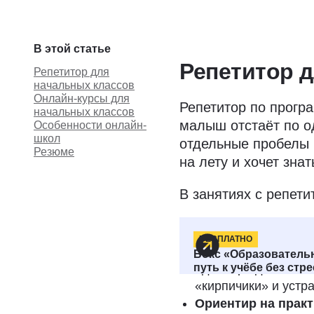
В этой статье
Репетитор 
Репетитор для
начальных классов
Онлайн-курсы для
Репетитор по прог
начальных классов
малыш отстаёт по о
Особенности онлайн-
школ
отдельные пробелы 
Резюме
на лету и хочет зна
В занятиях с репети
Плюсы
репетитора
БЕСПЛАТНО
Персонализация.
Р
Бокс «Образователь
путь к учёбе без стр
один, при достаточ
«кирпичики» и устр
Ориентир на практ