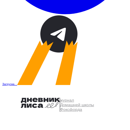
Загрузка...
журнал
Домашней школы
Фоксфорда