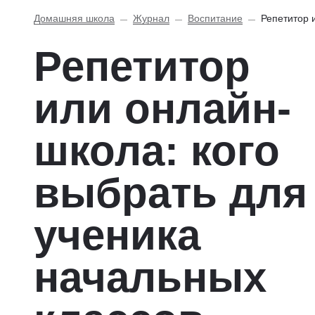
Домашняя школа
Журнал
Воспитание
Репетитор 
Репетитор
или онлайн-
школа: кого
выбрать для
ученика
начальных