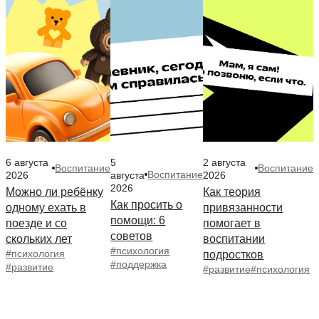
6 августа
5
2 августа
Воспитание
Воспитание
Воспитание
2026
августа
2026
2026
Можно ли ребёнку
Как теория
Как просить о
одному ехать в
привязанности
помощи: 6
поезде и со
помогает в
советов
скольких лет
воспитании
#психология
#психология
подростков
#поддержка
#развитие
#развитие
#психология