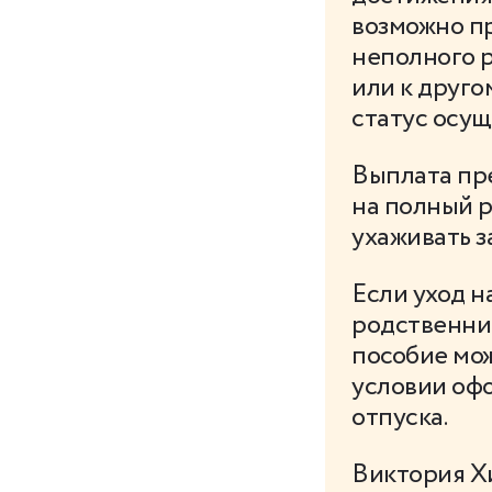
возможно пр
неполного р
или к друго
статус осущ
Выплата пре
на полный р
ухаживать з
Если уход н
родственник
пособие мо
условии оф
отпуска.
Виктория Х