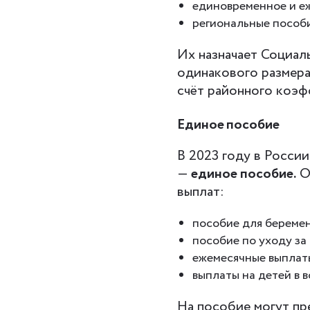
единовременное и е
региональные пособи
Их назначает Социал
одинакового размера,
счёт районного коэф
Единое пособие
В 2023 году в Росси
—
единое пособие.
О
выплат:
пособие для беремен
пособие по уходу за
ежемесячные выплаты
выплаты на детей в в
На пособие могут пр