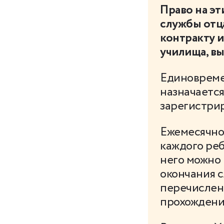
Право на эт
службы отца
контракту и
училища, вы
Единовреме
назначается
зарегистрир
Ежемесячное
каждого реб
него можно 
окончания с
перечислены
прохождени