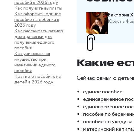
пособий в 2026 году
Как получить выплаты
Как оформить единое
Виктория Х
пособие на ребёнка в
Юрист в Фо
2026 году
Как рассчитать размер
дохода семьи для
получения единого
пособия
Как учитывается
имущество при
Какие ес
назначении единого
пособия
Кратко о пособиях на
Сейчас семьи с деть
детей в 2026 году
единое пособие,
единовременное пос
единовременное посо
пособие по беременн
пособие по уходу за
материнский капита