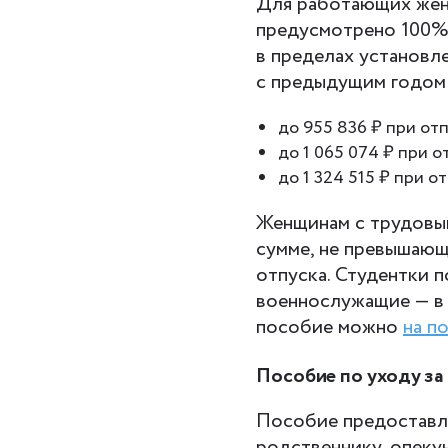
Для работающих жен
предусмотрено 100% 
в пределах установл
с предыдущим годом
до 955 836 ₽ при от
до 1 065 074 ₽ при 
до 1 324 515 ₽ при о
Женщинам с трудовым
сумме, не превышаю
отпуска. Студентки п
военнослужащие — в 
пособие можно
на п
Пособие по уходу за
Пособие предоставля
родственнику, опеку