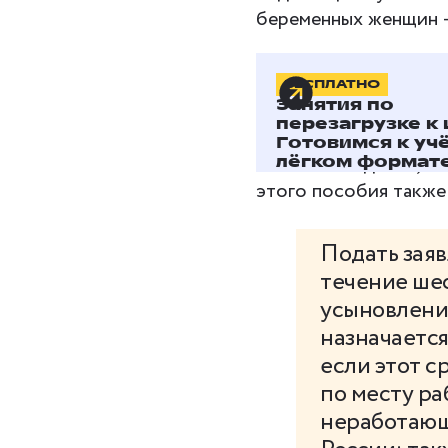
беременных женщин — 
Единовременное пос
БЕСПЛАТНО
Занятия по
Единовременное пос
перезагрузке к 
лицу, его заменяющем
Готовимся к уч
количества детей, на
лёгком формате
этого пособия также
Подать заяв
течение шес
усыновления
назначается
если этот с
по месту ра
неработающ