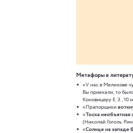
Метафоры в литерат
«У нас в Мелихове ч
Вы приехали, то был
Коновицеру Е. З., 10 и
«Прапорщики
воткну
«
Тоска необъятная 
(Николай Гоголь. Рим)
«
Солнце на западе 