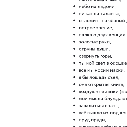
небо на ладони,
ни капли таланта,
отложить на чёрный 
острое зрение,
палка о двух концах.
золотые руки,
струны души,
свернуть горы,
ты мой свет в окошке
все мы носим маски,
я бы лошадь съел,
она открытая книга,
воздушные замки (в 
мои мысли блуждают
завалиться спать,
всё вышло из-под ко
пруд пруди,
чувствую себя не в с