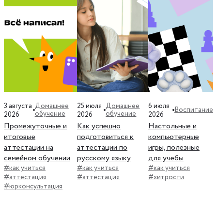
3 августа
25 июля
6 июля
Домашнее
Домашнее
Воспитание
обучение
обучение
2026
2026
2026
Промежуточные и
Как успешно
Настольные и
итоговые
подготовиться к
компьютерные
аттестации на
аттестации по
игры, полезные
семейном обучении
русскому языку
для учебы
#как учиться
#как учиться
#как учиться
#аттестация
#аттестация
#хитрости
#юрконсультация