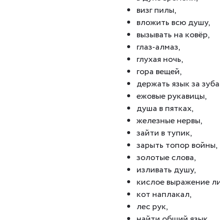
визг пилы,
вложить всю душу,
вызывать на ковёр,
глаз-алмаз,
глухая ночь,
гора вещей,
держать язык за зуба
ежовые рукавицы,
душа в пятках,
железные нервы,
зайти в тупик,
зарыть топор войны,
золотые слова,
изливать душу,
кислое выражение ли
кот наплакал,
лес рук,
найти общий язык,