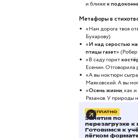
и ближе
к подоконн
Метафоры в стихотв
«Нам дорога твоя от
Бухарову).
«
И над серостью н
птицы газет
» (Робер
«В саду горит
костё
Есенин. Отговорила 
«А вы ноктюрн сыгра
Маяковский. А вы мог
«
Осень жизни
, как 
Рязанов. У природы н
БЕСПЛАТНО
Занятия по
Как объ
перезагрузке к 
Готовимся к уч
ребёнку
лёгком формате