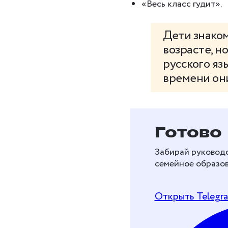
«Весь класс гудит».
Дети знако
возрасте, н
русского язы
времени они
Бесплат
Готово
перейти
Забирай руководс
образов
семейное образов
Рассказываем, как 
Открыть Telegr
и перейти на дома