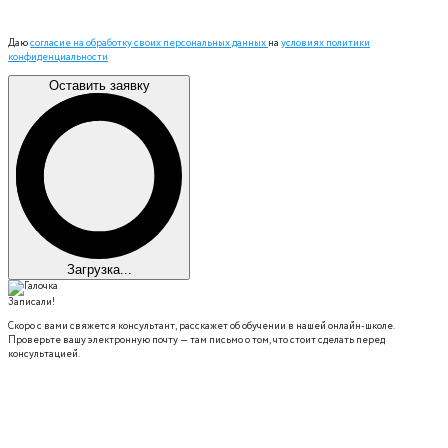
Даю
согласие на обработку своих персональных данных
на
условиях политики
конфиденциальности
Оставить заявку
Загрузка...
Записали!
Скоро с вами свяжется консультант, расскажет об обучении в нашей онлайн-школе.
Проверьте вашу электронную почту — там письмо о том, что стоит сделать перед
консультацией.