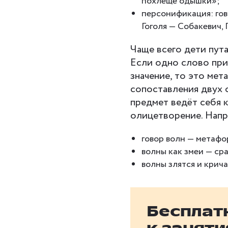
похлеще одышки»;
персонификация: го
Гоголя — Собакевич,
Чаще всего дети пут
Если одно слово при
значение, то это мет
сопоставления двух 
предмет ведёт себя ка
олицетворение. Нап
говор волн — метафо
волны как змеи — ср
волны злятся и крич
Бесплат