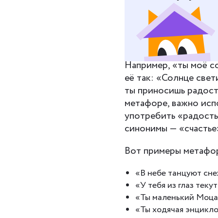
Один из способов на
метафоры, которые п
разбираться в новых 
Например, «ты моё с
её так: «Солнце свет
ты приносишь радость
метафоре, важно испо
употребить «радость»
синонимы — «счастье
Вот примеры метафор
«В небе танцуют сне
«У тебя из глаз текут
«Ты маленький Моца
«Ты ходячая энцикло