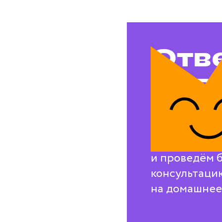
Отв
на в
воп
Свяжемся с в
и проведём 
консультаци
на домашнее