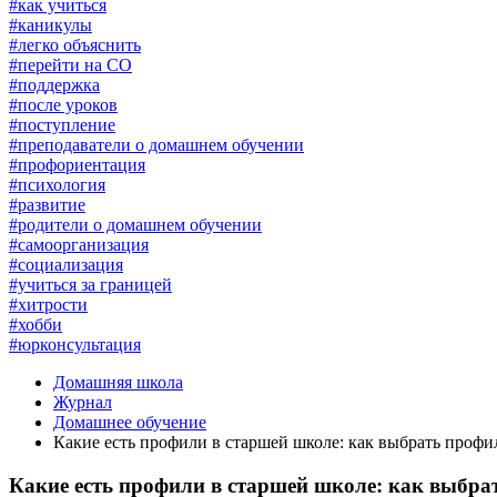
#как учиться
#каникулы
#легко объяснить
#перейти на СО
#поддержка
#после уроков
#поступление
#преподаватели о домашнем обучении
#профориентация
#психология
#развитие
#родители о домашнем обучении
#самоорганизация
#социализация
#учиться за границей
#хитрости
#хобби
#юрконсультация
Домашняя школа
Журнал
Домашнее обучение
Какие есть профили в старшей школе: как выбрать профил
Какие есть профили в старшей школе: как выбрат