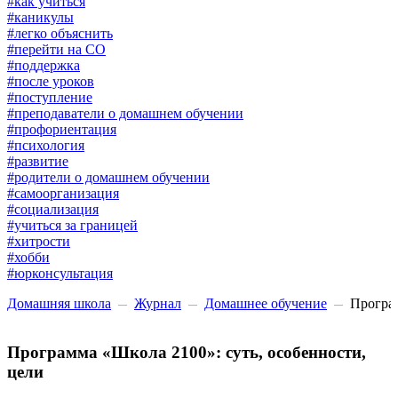
#как учиться
#каникулы
#легко объяснить
#перейти на СО
#поддержка
#после уроков
#поступление
#преподаватели о домашнем обучении
#профориентация
#психология
#развитие
#родители о домашнем обучении
#самоорганизация
#социализация
#учиться за границей
#хитрости
#хобби
#юрконсультация
Домашняя школа
Журнал
Домашнее обучение
Програм
Программа «Школа 2100»: суть, особенности,
цели