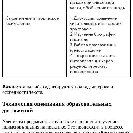
по каждой смысловой
части, обобщение и выводы
Закрепление и творческое
1. Дискуссия: сравнение
осмысление
читательских и авторских
трактовок
2. Изучение биографии
писателя
3. Работа с заглавиями и
иллюстрациями
4. Творческие задания:
интерпретация через
рисунок, пересказ,
инсценировка
Важно
: этапы гибко адаптируются под задачи урока и
особенности текста.
Технология оценивания образовательных
достижений
Ученикам предлагается самостоятельно оценить умение
применять знания на практике. Это происходит в процессе
диалога с учителем через наводящие вопросы: «Какое задание