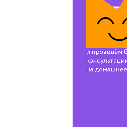
на в
воп
Свяжемся с в
и проведём 
консультаци
на домашнее