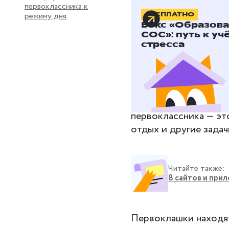
первоклассника к
режиму дня
БЕСПЛАТНО
Бокс «Образов
Как режи
СОС»: путь к уч
стресса
успеваем
Режим дня ребёнка-п
нужно догматично пр
первокласснику, и ро
первоклассника — эт
отдых и другие зада
Читайте также:
8 сайтов и при
Первоклашки находятс