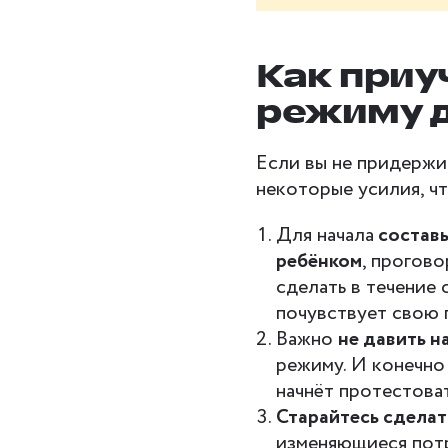
Как приу
режиму 
Если вы не придержи
некоторые усилия, ч
Для начала
составь
ребёнком
, прогов
сделать в течение 
почувствует свою 
Важно
не давить н
режиму. И конечно
начнёт протестоват
Старайтесь сделат
изменяющиеся потр