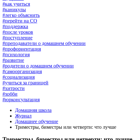
#как учиться
#каникулы
#легко объяснить
#перейти на СО
#поддержка
#после уроков
#поступление
#преподаватели о домашнем обучении
#профориентация
#психология
#развитие
#родители о домашнем обучении
#самоорганизация
#социализация
#учиться за границей
#хитрости
#хобби
#юрконсультация
Домашняя школа
Журнал
Домашнее обучение
Триместры, биместры или четверти: что лучше
Триместры, биместры или четверти: что лучше