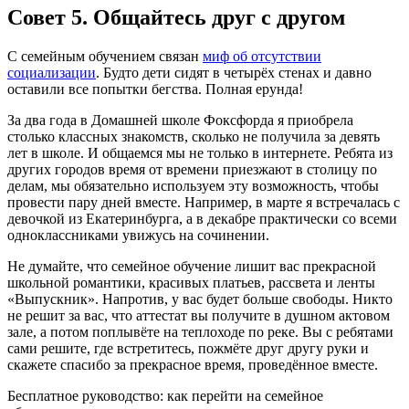
Совет 5. Общайтесь друг с другом
С семейным обучением связан
миф об отсутствии
социализации
. Будто дети сидят в четырёх стенах и давно
оставили все попытки бегства. Полная ерунда!
За два года в Домашней школе Фоксфорда я приобрела
столько классных знакомств, сколько не получила за девять
лет в школе. И общаемся мы не только в интернете. Ребята из
других городов время от времени приезжают в столицу по
делам, мы обязательно используем эту возможность, чтобы
провести пару дней вместе. Например, в марте я встречалась с
девочкой из Екатеринбурга, а в декабре практически со всеми
одноклассниками увижусь на сочинении.
Не думайте, что семейное обучение лишит вас прекрасной
школьной романтики, красивых платьев, рассвета и ленты
«Выпускник». Напротив, у вас будет больше свободы. Никто
не решит за вас, что аттестат вы получите в душном актовом
зале, а потом поплывёте на теплоходе по реке. Вы с ребятами
сами решите, где встретитесь, пожмёте друг другу руки и
скажете спасибо за прекрасное время, проведённое вместе.
Бесплатное руководство: как перейти на семейное