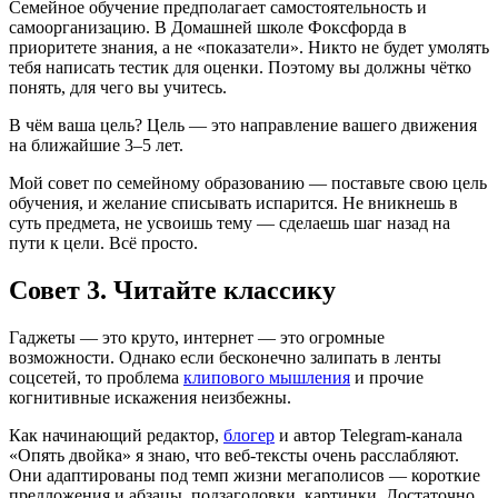
Семейное обучение предполагает самостоятельность и
самоорганизацию. В Домашней школе Фоксфорда в
приоритете знания, а не «показатели». Никто не будет умолять
тебя написать тестик для оценки. Поэтому вы должны чётко
понять, для чего вы учитесь.
В чём ваша цель? Цель — это направление вашего движения
на ближайшие 3–5 лет.
Мой совет по семейному образованию — поставьте свою цель
обучения, и желание списывать испарится. Не вникнешь в
суть предмета, не усвоишь тему — сделаешь шаг назад на
пути к цели. Всё просто.
Совет 3. Читайте классику
Гаджеты — это круто, интернет — это огромные
возможности. Однако если бесконечно залипать в ленты
соцсетей, то проблема
клипового мышления
и прочие
когнитивные искажения неизбежны.
Как начинающий редактор,
блогер
и автор Telegram-канала
«Опять двойка» я знаю, что веб-тексты очень расслабляют.
Они адаптированы под темп жизни мегаполисов — короткие
предложения и абзацы, подзаголовки, картинки. Достаточно