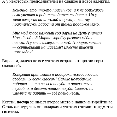
А у некоторых преподавателей на сладкое и вовсе аллергия.
Конечно, это что-то привычное, и я не обижаюсь,
если ученики и родители дарят сладости. Но у
меня аллергия на шоколад и орехи, поэтому
практической радости от таких подарков мало.
Мне мой класс каждый год дарил на День учителя,
Новый год и 8 Марта коробку разного мёда с
пасеки. А у меня аллергия на мёд. Подарок мечты
— сертификат на шаверму! Вместо тысячи
шоколадок!
Впрочем, далеко не все учителя возражают против горы
сладостей.
Конфеты принимать в подарок я всегда любила:
съедали их всем классом! Самые нелюбимые
подарки — это вазы и посуда: и отказаться
неудобно, и девать потом некуда. Сколько ни
умоляла не дарить — всё равно несли.
Кстати,
посуда
занимает второе место в нашем антирейтинге.
Столь же неудачными подарками учителя считают
предметы
гигиены
.