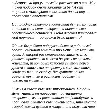
видеоролики про учителей с рассказами о них. Мне
такой подарок очень запомнился бы! А ещё
тортик с моим фото вспоминаю до сих пор —
съела себя с аппетитом!
На праздник приятно видеть лица детей, которые
читают свои стихотворения и поют песню
собственного сочинения. Одна девочка нарисовала
мой портрет — до дрожи было приятно!
Однажды ребята под руководством родителей
сделали смешной мультик про меня. Смеялась от
души. А второй раз старшеклассники ко Дню
учителя прикрепили ко всем дверям специальные
конверты, из которых каждый учитель перед
уроком вытаскивал открытку с комплиментом,
конфету или шоколадку. Все фантики были
сделаны вручную и расписаны добрыми и
важными словами.
У меня в классе был мальчик-дизайнер. На один
День учителя он нарисовал три варианта
открытки, мы их распечатали на фотобумаге и
подписали. Учителя были очень рады, что вместе
с горой всяких цветов и конфет они получили что-