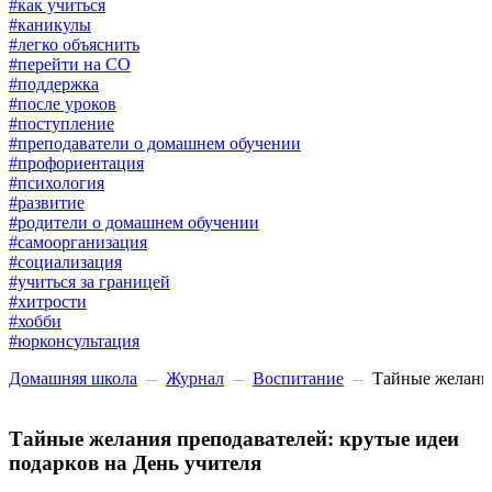
#как учиться
#каникулы
#легко объяснить
#перейти на СО
#поддержка
#после уроков
#поступление
#преподаватели о домашнем обучении
#профориентация
#психология
#развитие
#родители о домашнем обучении
#самоорганизация
#социализация
#учиться за границей
#хитрости
#хобби
#юрконсультация
Домашняя школа
Журнал
Воспитание
Тайные желания
Тайные желания преподавателей: крутые идеи
подарков на День учителя