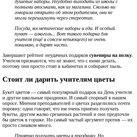
душевые наборы. Неудобно выходить из школы с
полными авоськами, как из магазина. Сколько ни
говорила открыто об этом родителям, они не
могли перешагнуть через стереотип.
Посуда, косметические наборы и еда. И особый
пункт — алкоголь... Вот такого подарка для
учителя (ещё и совсем непьющего) не очень
понимаю, а дарят часто.
Завершают рейтинг неудачных подарков
сувениры на полку
.
Учителя признаются, что не знают, что с ними делать,
поэтому они просто стоят в кабинетах и собирают пыль.
Стоит ли дарить учителям цветы
Букет цветов — самый популярный подарок на День учителя
и другие школьные праздники. И самый спорный в нашем
опросе. Мнения преподавателей о цветах разделились почти
поровну: одни говорят, что им очень приятно получать
букеты, другим жалко срезанных растений и они предпочли
бы цветок в горшке. Но самый частый аргумент против — их
просто слишком много.
Приятно получать цветы к празднику. Но,