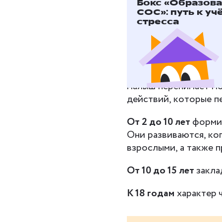
Бокс «Образов
СОС»: путь к уч
стресса
Характер
формирует
ещё и
параллельно др
В младенчестве
осно
окружающими, которы
малыш перенимает мо
действий, которые п
От 2 до 10 лет
формир
Они развиваются, ко
взрослыми, а также 
От 10 до 15 лет
закла
К 18 годам
характер