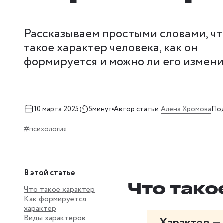
Рассказываем простыми словами, чт
такое характер человека, как он
формируется и можно ли его измени
Алена Хромова
10 марта 2025
5минут
Автор статьи:
Под
#психология
В этой статье
Что тако
Что такое характер
Как формируется
характер
Виды характеров
Характер
— 