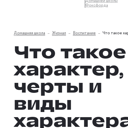
Домашней школы
Фоксфорда
Домашняя школа
Журнал
Воспитание
Что такое ха
Что такое
характер,
черты и
виды
характер