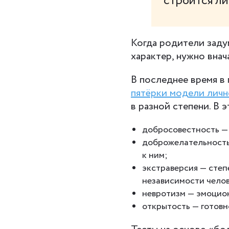
строится ли
Когда родители задум
характер, нужно внач
В последнее время в
пятёрки модели лич
в разной степени. В 
добросовестность —
доброжелательность 
к ним;
экстраверсия — степ
независимости челов
невротизм — эмоцион
открытость — готовн