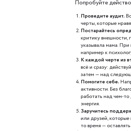
Попробуйте действов
Проведите аудит.
Во
черты, которые нравя
Постарайтесь опре
критику внешности, 
указывала мама. При
например к психолог
К каждой черте из в
всё и сразу: действу
затем — над следующ
Помогите себе.
Напр
активности. Без бла
работать над чем-то
энергия.
Заручитесь поддер
или друзей, которые 
то время — оставлять