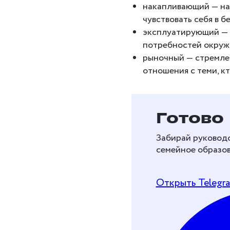
накапливающий — на
чувствовать себя в б
эксплуатирующий — у
потребностей окру
рыночный — стремлен
отношения с теми, кт
Бесплат
Готово
перейти
Забирай руководс
образов
семейное образов
Рассказываем, как 
Открыть Telegr
и перейти на дома