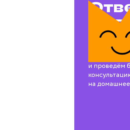
Отв
на в
воп
Свяжемся с в
и проведём 
консультаци
на домашнее