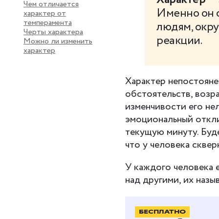
Чем отличается
Именно он 
характер от
темперамента
людям, окр
Черты характера
реакции.
Можно ли изменить
характер
Характер непостояне
обстоятельств, возра
изменчивости его не
эмоциональный откли
текущую минуту. Буд
что у человека сквер
У каждого человека 
над другими, их наз
БЕСПЛАТНО
Как форм