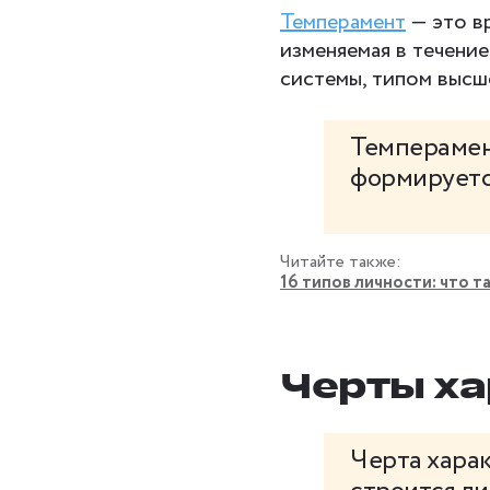
Темперамент
— это в
изменяемая в течени
системы, типом высш
Темперамент
формируетс
Читайте также:
16 типов личности: что т
Черты ха
Черта харак