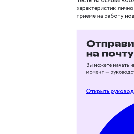
Тесты на основе «бо
характеристик лично
приёме на работу но
Бесплат
Отправи
гибким 
на почту
Рассказываем, как 
Вы можете начать ч
интеллект, навыки 
момент — руководст
Собрали 5 универс
софт‑скилов
Открыть руковод