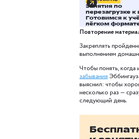
Занятия по
Важно ввести ребёнк
перезагрузке к 
или откладывать его 
Готовимся к уч
лёгком формате
Повторение материа
Закреплять пройденн
выполнением домашни
Чтобы понять, когда
забывания
Эббингауза
выяснил: чтобы хоро
несколько раз — сразу
следующий день.
Бесплат