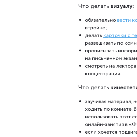
Что делать
визуалу
:
обязательно
вести к
втройне;
делать
карточки с т
развешивать по комн
прописывать информа
на письменном экза
смотреть на лектора,
концентрация.
Что делать
кинестет
заучивая материал, 
ходить по комнате. 
использовать этот с
онлайн-занятия в «
если хочется подвига