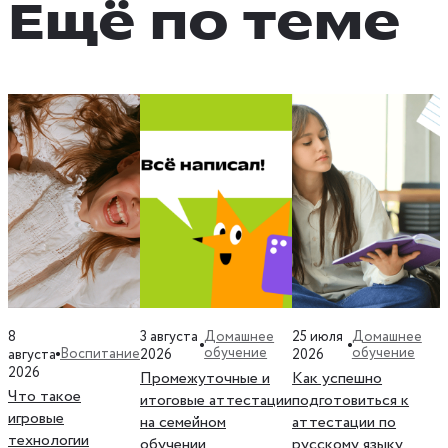
Ещё по теме
8
3 августа
25 июля
Домашнее
Домашнее
обучение
обучение
Воспитание
августа
2026
2026
2026
Промежуточные и
Как успешно
Что такое
итоговые аттестации
подготовиться к
игровые
на семейном
аттестации по
технологии
обучении
русскому языку