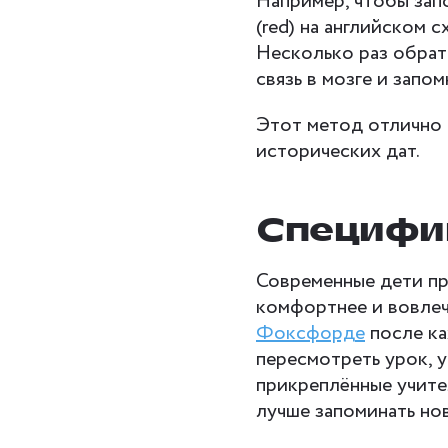
Например, чтобы запо
(red) на английском 
Несколько раз обрат
связь в мозге и запо
Этот метод отлично 
исторических дат.
Специфи
Современные дети пр
комфортнее и вовлечё
Фоксфорде
после ка
пересмотреть урок, у
прикреплённые учите
лучше запоминать н