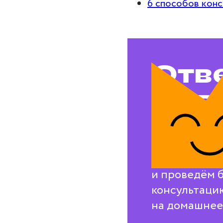
6 способов кон
Отв
на в
воп
Свяжемся с в
и проведём 
консультаци
на домашнее