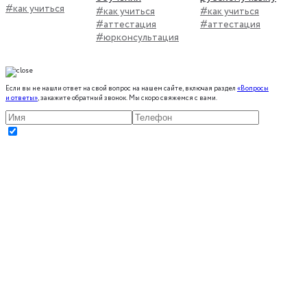
#как учиться
#как учиться
#как учиться
#аттестация
#аттестация
#юрконсультация
Если вы не нашли ответ на свой вопрос на нашем сайте, включая раздел
«Вопросы
и ответы»
, закажите обратный звонок. Мы скоро свяжемся с вами.