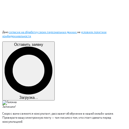
Даю
согласие на обработку своих персональных данных
на
условиях политики
конфиденциальности
Оставить заявку
Загрузка...
Записали!
Скоро с вами свяжется консультант, расскажет об обучении в нашей онлайн-школе.
Проверьте вашу электронную почту — там письмо о том, что стоит сделать перед
консультацией.