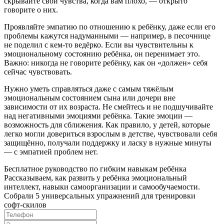
скрывайте свои чувства, когда вам плохо, — открыто
говорите о них.
Проявляйте эмпатию по отношению к ребёнку, даже если его
проблемы кажутся надуманными — например, в песочнице
не поделил с кем-то ведёрко. Если вы чувствительны к
эмоциональному состоянию ребёнка, он перенимает это.
Важно: никогда не говорите ребёнку, как он «должен» себя
сейчас чувствовать.
Нужно уметь справляться даже с самым тяжёлым
эмоциональным состоянием сына или дочери вне
зависимости от их возраста. Не смейтесь и не подшучивайте
над негативными эмоциями ребёнка. Такие эмоции —
возможность для сближения. Как правило, у детей, которые
легко могли довериться взрослым в детстве, чувствовали себя
защищённо, получали поддержку и ласку в нужные минуты
— с эмпатией проблем нет.
Бесплатное руководство по гибким навыкам ребёнка
Рассказываем, как развить у ребёнка эмоциональный
интеллект, навыки самоорганизации и самообучаемости.
Собрали 5 универсальных упражнений для тренировки
софт‑скилов