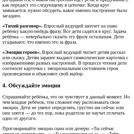
как передаст это следующему в цепочке. Когда круг
замыкается, нужно обсудить, какое именно настроение было
загадано.
«Тихий разговор».
Взрослый ведущий шепчет на ушко
ребёнку какую-нибудь фразу. Все дети садятся в круг. Задача
ребёнка — невербально сказать эту фразу остальным. Дети
угадывают, что именно это за фраза.
«Эмоции героев».
Взрослый ведущий читает детям рассказ
или сказку. Детям заранее выдают символические карточки с
изображениями разных настроений. В процессе чтения дети
соотносят карточки с эмоциональным состоянием героя
произведения и объясняют свой выбор.
4. Обсуждайте эмоции
Спрашивайте ребёнка, что он чувствует в данный момент. Но
чем младше ребёнок, тем сложнее ему распознавать свои
эмоции. Дети не умеют определять, грустно им сейчас или
они злятся — до тех пор, пока родители не научат отличать
одно от другого.
Проговаривайте эмоции сына или дочери: «Ты сейчас
злишься, потому что...», «Ты расстроился из-за...», «Тебя