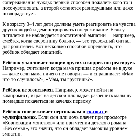
сопереживания чужды: первый способен пожалеть кого-то и
посочувствовать, а второй останется равнодушным или даже
позлорадствует.
К возрасту 3–4 лет дети должны уметь реагировать на чувства
других людей и демонстрировать сопереживание. Если у
пятилетки не наблюдается достаточной эмпатии — например,
смеётся, когда сверстнику больно, — это тревожный сигнал
для родителей. Вот несколько способов определить, что
ребёнок обладает эмпатией.
Ребёнок улавливает эмоции других и корректно реагирует.
Например, считывает, когда мама пришла с работы не в духе
— даже если мама ничего не говорит — и спрашивает: «Мам,
что-то случилось?», «Мам, ты грустишь?».
Ребёнок не эгоистичен
. Например, может пойти на
компромисс, играя на детской площадке: разрешить малышу
помладше покачаться на качелях первому.
Ребёнок сопереживает персонажам в
сказках
и
мультфильмах.
Если сын или дочь плачет при просмотре
«Корпорации монстров» или при чтении детского романа
«Без семьи», это значит, что он обладает высоким уровнем
эмпатии.