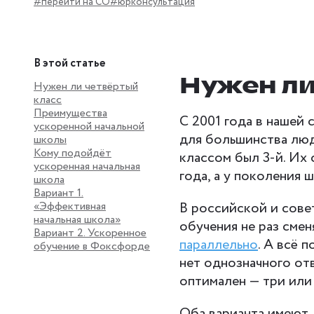
#перейти на СО
#юрконсультация
В этой статье
Нужен ли
Нужен ли четвёртый
класс
Преимущества
С 2001 года в нашей 
ускоренной начальной
для большинства люд
школы
Кому подойдёт
классом был 3-й. Их 
ускоренная начальная
года, а у поколения 
школа
Вариант 1.
«Эффективная
В российской и сове
начальная школа»
обучения не раз сме
Вариант 2. Ускоренное
параллельно
. А всё 
обучение в Фоксфорде
нет однозначного отв
оптимален — три или
Оба варианта имеют 