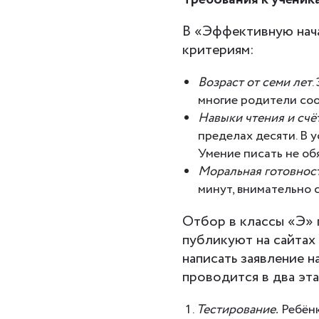
В «Эффективную нач
критериям:
Возраст от семи лет
.
многие родители соо
Навыки чтения и счёт
пределах десяти. В 
Умение писать не обя
Моральная готовност
минут, внимательно 
Отбор в классы «Э» 
публикуют на сайтах
написать заявление 
проводится в два эт
Тестирование.
Ребёнк