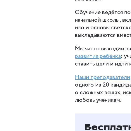
Обучение ведётся п
начальной школы, вкл
изо и основы светско
выкладываются вмест
Мы часто выходим за
развития ребёнка
: у
ставить цели и идти 
Наши преподаватели
одного из 20 кандид
о сложных вещах, ис
любовь ученикам.
Бесплат