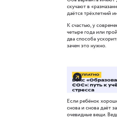
скучают в «размазанн
даётся трёхлетний и
К счастью, у совреме
четыре года или прой
два способа ускорить
зачем это нужно.
БЕСПЛАТНО
Преимущ
Бокс «Образов
начальн
СОС»: путь к уч
стресса
Если ребёнок хорошо 
снова и снова даёт з
очевидные вещи. Вед