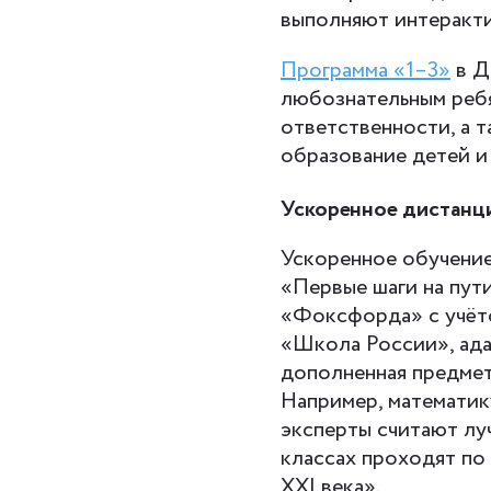
выполняют интеракти
Программа «1–3»
в Д
любознательным ребя
ответственности, а 
образование детей и
Ускоренное дистанц
Ускоренное обучение
«Первые шаги на пут
«Фоксфорда» с учёт
«Школа России», ада
дополненная предмет
Например, математик
эксперты считают луч
классах проходят по
XXI века».