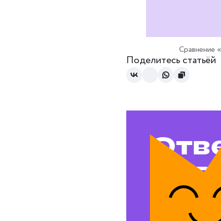
Сравнение 
Поделитесь статьёй
Отв
на в
воп