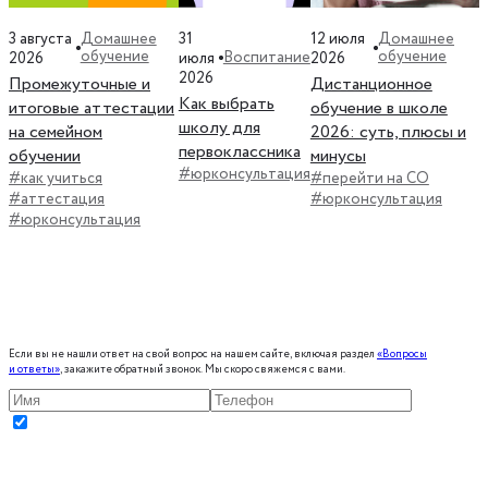
3 августа
31
12 июля
Домашнее
Домашнее
обучение
обучение
Воспитание
2026
июля
2026
2026
Промежуточные и
Дистанционное
Как выбрать
итоговые аттестации
обучение в школе
школу для
на семейном
2026: суть, плюсы и
первоклассника
обучении
минусы
#юрконсультация
#как учиться
#перейти на СО
#аттестация
#юрконсультация
#юрконсультация
Если вы не нашли ответ на свой вопрос на нашем сайте, включая раздел
«Вопросы
и ответы»
, закажите обратный звонок. Мы скоро свяжемся с вами.