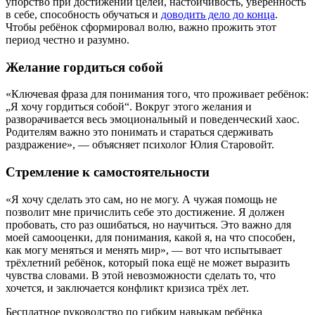
упорство при достижении целей, настойчивость, уверенность
в себе, способность обучаться и
доводить дело до конца
.
Чтобы ребёнок сформировал волю, важно прожить этот
период честно и разумно.
Желание гордиться собой
«Ключевая фраза для понимания того, что проживает ребёнок:
„Я хочу гордиться собой“. Вокруг этого желания и
разворачивается весь эмоциональный и поведенческий хаос.
Родителям важно это понимать и стараться сдерживать
раздражение», — объясняет психолог Юлия Старовойт.
Стремление к самостоятельности
«Я хочу сделать это сам, но не могу. А чужая помощь не
позволит мне причислить себе это достижение. Я должен
пробовать, сто раз ошибаться, но научиться. Это важно для
моей самооценки, для понимания, какой я, на что способен,
как могу меняться и менять мир», — вот что испытывает
трёхлетний ребёнок, который пока ещё не может выразить
чувства словами. В этой невозможности сделать то, что
хочется, и заключается конфликт кризиса трёх лет.
Бесплатное руководство по гибким навыкам ребёнка