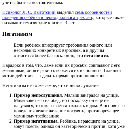
учится быть самостоятельным.
Психолог Л. С. Выготский
выделил
семь особенностей
поведения ребёнка в период кризиса трёх лет
., которые также
называют
семизвездие кризиса 3 лет.
Негативизм
Если ребёнок игнорирует требования одного или
нескольких конкретных взрослых, а к другим
относится более благосклонно, это
негативизм
.
Парадокс в том, что, даже если их просьбы совпадают с его
желаниями, он всё равно откажется их выполнять. Главный
мотив действия — сделать прямо противоположное.
Негативизм не то же самое, что и непослушание:
Пример непослушания
. Малыш заигрался на улице.
Мама зовёт его на обед, но поскольку он ещё не
нагулялся, то отказывается заходить в дом. В основе его
поведения лежит желание погулять, противоречащее
маминому требованию.
Пример негативизма
. Ребёнка, играющего на улице,
зовут поесть, однако он категорически против, хотя уже