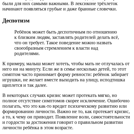
были для них самыми важными. В лексиконе трёхлеток
начинают появляться грубые и даже бранные словечки.
Деспотизм
Ребёнок может быть деспотичным по отношению
к близким людям, заставлять родителей делать всё,
что он требует. Такое поведение можно назвать
своеобразным стремлением к власти над
родителями.
К примеру, малыш может хотеть, чтобы мать не отлучалась от
него ни на минуту. Если же в семье несколько детей, то этот
симптом часто принимает форму ревности: ребёнок забирает
игрушки, не желает вместе выходить на улицу, исподтишка
щиплется и так далее.
В некоторых случаях кризис может протекать мягко, но
полное отсутствие симптомов скорее исключение. Ошибочно
полагать, что это как-то вредит психическому развитию или
формированию личности. Важно не то, как протекает кризис,
а то, к чему он приводит. Появление воли, самостоятельности
и гордости за достижения говорит о правильном развитии
личности ребёнка в этом возрасте.