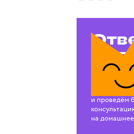
Отв
на в
воп
Свяжемся с в
и проведём 
консультаци
на домашнее