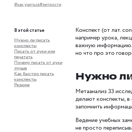
#как учиться
#хитрости
Конспект (от лат. co
В этой статье
например урока, лекц
Нужно ли писать
важную информацию. 
конспекты
Писать от руки или
но что про это гово
печатать
Почему писать от руки
лучше
Нужно ли
Как быстро писать
конспекты
Резюме
Метаанализ 33 иссл
делают конспекты, в 
запомнить информаци
Ведение учебных за
не просто переписыв