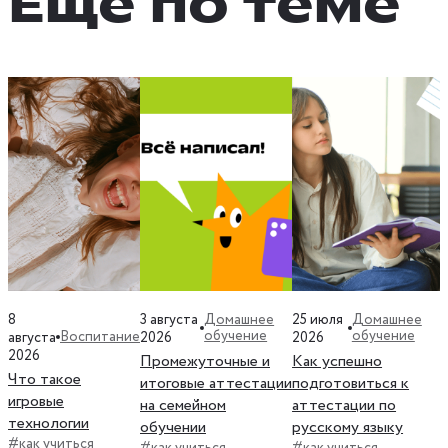
Ещё по теме
8
3 августа
25 июля
Домашнее
Домашнее
обучение
обучение
Воспитание
августа
2026
2026
2026
Промежуточные и
Как успешно
Что такое
итоговые аттестации
подготовиться к
игровые
на семейном
аттестации по
технологии
обучении
русскому языку
#как учиться
#как учиться
#как учиться