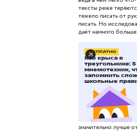
ведь в нём легко что
тексты реже теряютс
тяжело писать от рук
писать. Но исследов
даёт намного больше
БЕСПЛАТНО
Почему п
Кто крыса в
треугольнике: 5
мнемотехник, 
Учёные утверждают, 
запомнить сло
печатным набором те
школьные прав
работы мозга, что п
Пэм Мюллер и Дэние
студенты делились на
печатали на компьют
запомнили простые фа
значительно лучше о