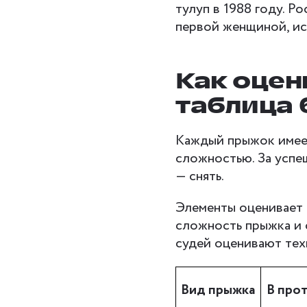
тулуп в 1988 году. Р
первой женщиной, ис
Как оцен
таблица 
Каждый прыжок имеет
сложностью. За успе
— снять.
Элементы оценивает 
сложность прыжка и 
судей оценивают тех
Вид прыжка
В про