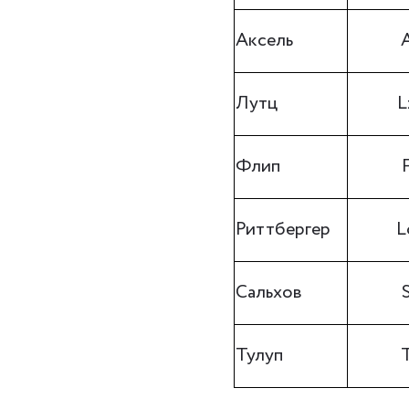
Аксель
Лутц
L
Флип
Риттбергер
L
Сальхов
Тулуп