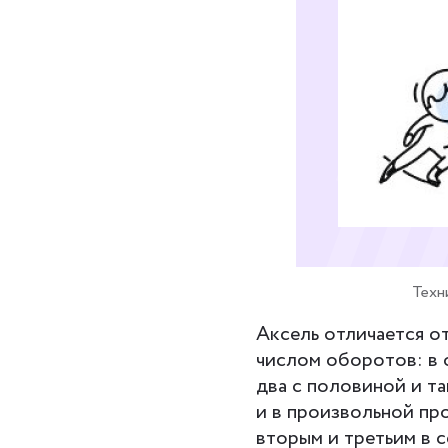
Техн
Аксель отличается о
числом оборотов: в 
два с половиной и та
и в произвольной пр
вторым и третьим в с