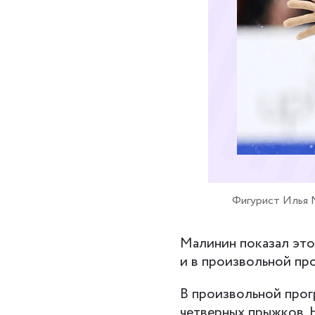
Фигурист Илья М
Малинин показал это
и в произвольной про
В произвольной прог
четверных прыжков. 