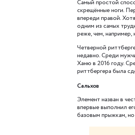
Самый простой спосо
скрещённые ноги. Пе
впереди правой. Хот
одним из самых труд
реже, чем, например,
Четверной риттберге
недавно. Среди мужч
Ханю в 2016 году. С
риттбергера была сд
Сальхов
Элемент назван в че
впервые выполнил его
базовым прыжкам, но