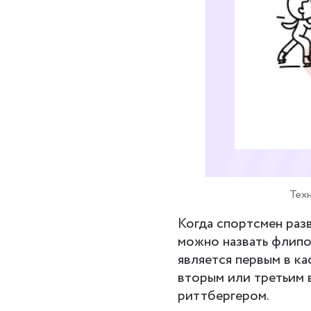
Тех
Когда спортсмен раз
можно назвать флипо
является первым в ка
вторым или третьим в
риттбергером.