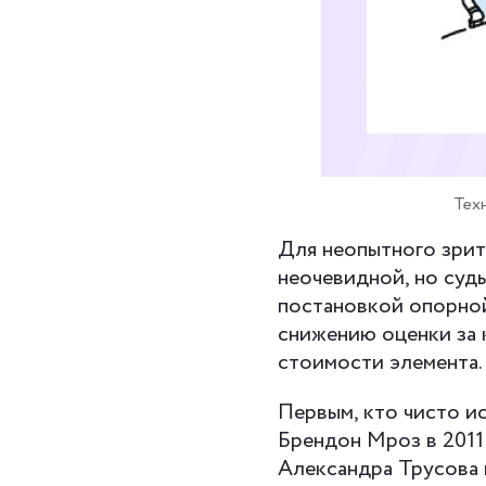
Тех
Для неопытного зрит
неочевидной, но судь
постановкой опорной
снижению оценки за 
стоимости элемента.
Первым, кто чисто и
Брендон Мроз в 2011
Александра Трусова в