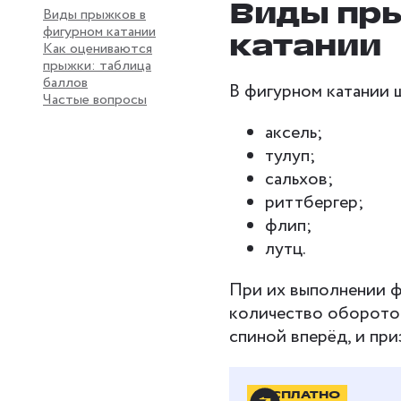
Виды пр
Виды прыжков в
фигурном катании
катании
Как оцениваются
прыжки: таблица
баллов
В фигурном катании 
Частые вопросы
аксель;
тулуп;
сальхов;
риттбергер;
флип;
лутц.
При их выполнении ф
количество оборотов
спиной вперёд, и пр
Прыжки различаются 
БЕСПЛАТНО