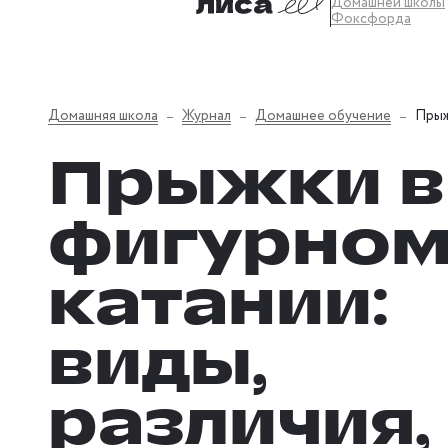
Домашней школы
Фоксфорда
Домашняя школа
Журнал
Домашнее обучение
Прыж
Прыжки в
фигурно
катании:
виды,
различия,