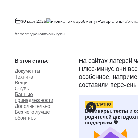
Ален
30 мая 2025
5минут
Автор статьи:
#после уроков
#каникулы
На сайтах лагерей ч
В этой статье
Плюс-минус они все
Документы
особенное, наприме
Техника
Вещи
составили перечень 
Обувь
Банные
принадлежности
БЕСПЛАТНО
Дополнительно
Документы
Вебинары, тесты и 
Без чего лучше
родителей для вдохн
обойтись
поддержки 🧡
Полный перечень не
на путёвке или при