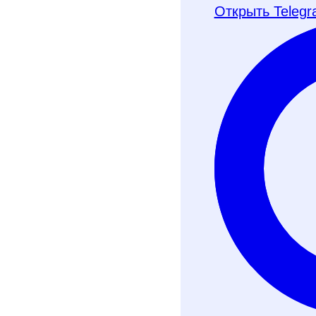
онлайн‑аттестаци
Открыть Teleg
Хочу получить ч
Телеграм-бот
Почту