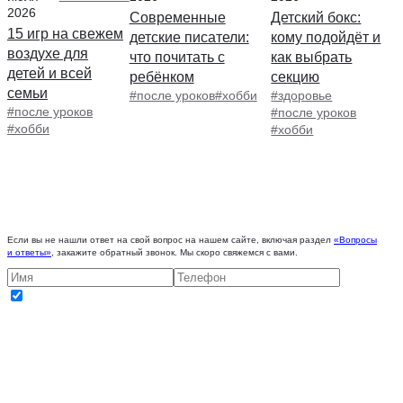
2026
Современные
Детский бокс:
15 игр на свежем
детские писатели:
кому подойдёт и
воздухе для
что почитать с
как выбрать
детей и всей
ребёнком
секцию
семьи
#после уроков
#хобби
#здоровье
#после уроков
#после уроков
#хобби
#хобби
Если вы не нашли ответ на свой вопрос на нашем сайте, включая раздел
«Вопросы
и ответы»
, закажите обратный звонок. Мы скоро свяжемся с вами.