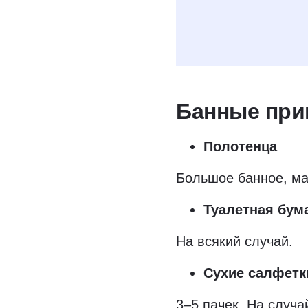
Даю
согласие н
условиях полити
Банные при
Полотенца
Большое банное, ма
Туалетная бум
На всякий случай.
Сухие салфетк
3–5 пачек. На случа