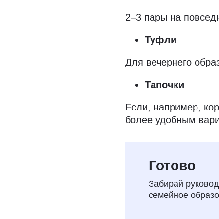
2–3 пары на повсед
Туфли
Для вечернего образ
Тапочки
Если, например, кор
более удобным вари
Бесплатное
Готово
на семейно
Забирай руковод
семейное образо
Рассказываем, как
школы и перейти 