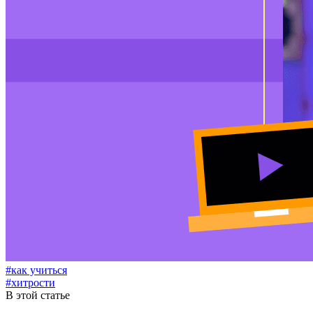
#как учиться
#хитрости
В этой статье