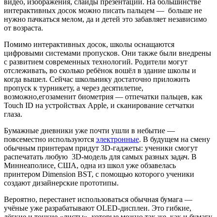
видео, изображения, слайды презентаций. На большинстве
интерактивных досок можно писать пальцем — больше не
нужно пачкаться мелом, да и детей это забавляет независимо
от возраста.
Помимо интерактивных досок, школы оснащаются
цифровыми системами пропусков. Они также были внедрены
с развитием современных технологий. Родители могут
отслеживать, во сколько ребёнок вошёл в здание школы и
когда вышел. Сейчас школьнику достаточно приложить
пропуск к турникету, а через десятилетие,
возможно,егозаменит биометрия — отпечатки пальцев, как
Touch ID на устройствах Apple, и сканирование сетчатки
глаза.
Бумажные дневники уже почти ушли в небытие —
повсеместно используются
электронные
. В будущем на смену
обычным принтерам придут 3D-гаджеты: ученики смогут
распечатать любую 3D-модель для самых разных задач. В
Миннеаполисе, США, одна из школ уже обзавелась
принтером Dimension BST, с помощью которого ученики
создают дизайнерские прототипы.
Вероятно, перестанет использоваться обычная бумага —
учёные уже разрабатывают OLED-дисплеи. Это гибкие,
лёгкие и тонкие «листы», которые можно так же, как и бумагу,