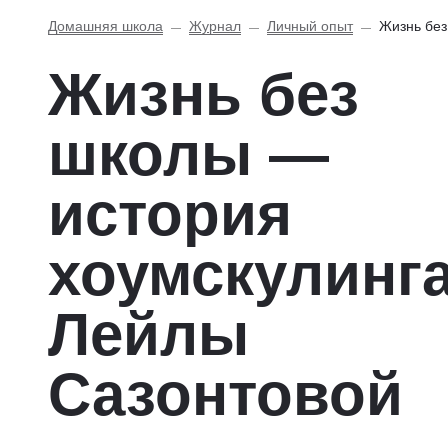
Домашняя школа
Журнал
Личный опыт
Жизнь без
Жизнь без
школы —
история
хоумскулинг
Лейлы
Сазонтовой