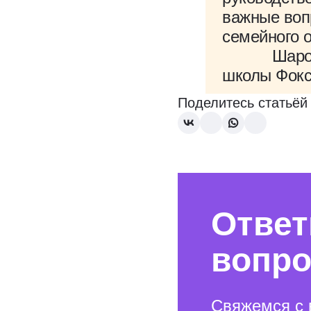
важные воп
семейного 
Шаровато
школы Фок
Поделитесь статьёй
Ответ
вопр
Свяжемся с 