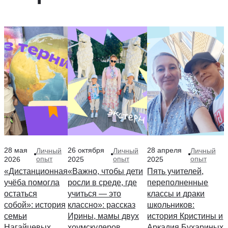
28 мая
26 октября
28 апреля
Личный
Личный
Личный
опыт
опыт
опыт
2026
2025
2025
«Дистанционная
«Важно, чтобы дети
Пять учителей,
учёба помогла
росли в среде, где
переполненные
остаться
учиться — это
классы и драки
собой»: история
классно»: рассказ
школьников:
семьи
Ирины, мамы двух
история Кристины и
Нагайцевых
хоумскулеров
Аркадия Бухариных