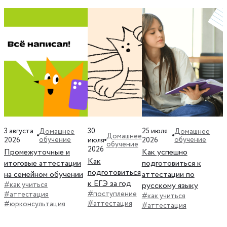
3 августа
30
25 июля
Домашнее
Домашнее
Домашнее
обучение
обучение
2026
июля
2026
обучение
2026
Промежуточные и
Как успешно
Как
итоговые аттестации
подготовиться к
подготовиться
на семейном обучении
аттестации по
к ЕГЭ за год
#как учиться
русскому языку
#поступление
#аттестация
#как учиться
#аттестация
#юрконсультация
#аттестация