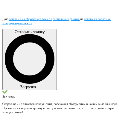
Даю
согласие на обработку своих персональных данных
на
условиях политики
конфиденциальности
Оставить заявку
Загрузка...
Записали!
Скоро с вами свяжется консультант, расскажет об обучении в нашей онлайн-школе.
Проверьте вашу электронную почту — там письмо о том, что стоит сделать перед
консультацией.