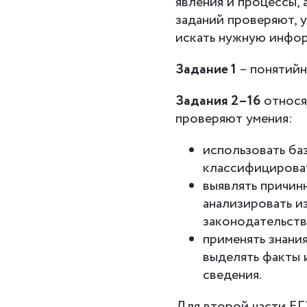
явления и процессы,
заданий проверяют, 
искать нужную инфор
Задание 1
– понятийн
Задания 2–16
относят
проверяют умения:
использовать баз
классифицироват
выявлять причин
анализировать и
законодательств
применять знани
выделять факты 
сведения.
Для второй части ЕГ