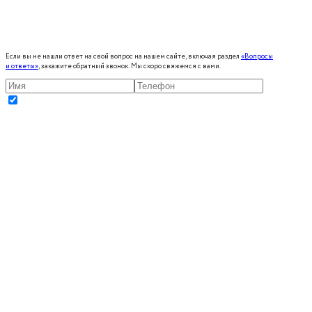
Если вы не нашли ответ на свой вопрос на нашем сайте, включая раздел
«Вопросы
и ответы»
, закажите обратный звонок. Мы скоро свяжемся с вами.