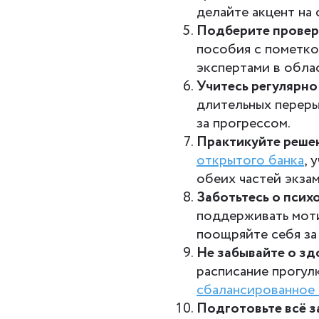
делайте акцент на
Подберите провер
пособия с пометк
экспертами в обла
Учитесь регулярно
длительных перер
за прогрессом.
Практикуйте реше
открытого банка
, 
обеих частей экзам
Заботьтесь о псих
поддерживать моти
поощряйте себя за
Не забывайте о зд
расписание прогул
сбалансированное 
Подготовьте всё з