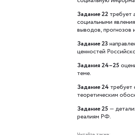
социальную информа
Задание 22
требует 
социальными явления
выводов, прогнозов 
Задание 23
направлен
ценностей Российск
Задания 24–25
оцени
теме.
Задание 24
требует 
теоретическим обос
Задание 25
— детализ
реалиям РФ.
Читайте также: