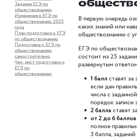
обществ
Задания ЕГЭ по
обществознанию
Изменения в ЕГЭ по
В первую очередь озн
обществознанию 2025
каких знаний или нав
года
План подготовки к ЕГЭ
обществознанию с уп
по обществознанию
Подготовка к ЕГЭ по
ЕГЭ по обществознани
обществознанию
состоит из 25 задани
самостоятельно
Чек-лист подготовки к
развёрнутым ответом
ЕГЭ по
обществознанию
1 балл
ставят за 
если дан правил
числа с заданной
порядок записи з
2 балла
ставят за
от 2 до 6 баллов
полное правильно
3 балла, заданий 