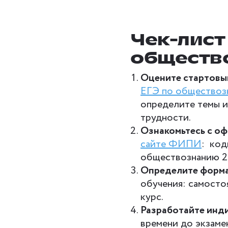
Чек-лист
обществ
Оцените стартовы
ЕГЭ по обществоз
определите темы и
трудности.
Ознакомьтесь с о
сайте ФИПИ
: код
обществознанию 2
Определите форма
обучения: самосто
курс.
Разработайте инд
времени до экзамен