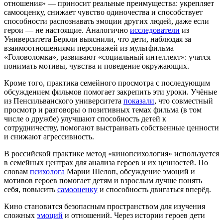
отношения» — приносит реальные преимущества: укрепляет
самооценку, снижает чувство одиночества и способствует
способности распознавать эмоции других людей, даже если
герои — не настоящие. Аналогично
исследователи
из
Университета Беркли выяснили, что дети, наблюдая за
взаимоотношениями персонажей из мультфильма
«Головоломка», развивают «социальный интеллект»: учатся
понимать мотивы, чувства и поведение окружающих.
Кроме того, практика семейного просмотра с последующим
обсуждением фильмов помогает закрепить эти уроки. Учёные
из Пенсильванского университета
показали
, что совместный
просмотр и разговоры о позитивных темах фильма (в том
числе о дружбе) улучшают способность детей к
сотрудничеству, помогают выстраивать собственные ценности
и снижают агрессивность.
В российской практике метод «кинопсихология» используется
в семейных центрах для анализа героев и их ценностей. По
словам
психолога
Марии Шелоп, обсуждение эмоций и
мотивов героев помогает детям и взрослым лучше понять
себя, повысить
самооценку
и способность двигаться вперёд.
Кино становится безопасным пространством для изучения
сложных
эмоций
и отношений. Через истории героев дети