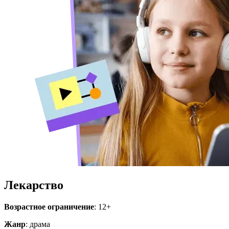
Лекарство
Возрастное ограничение
: 12+
Жанр
: драма