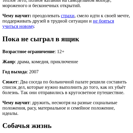
тёплое лето, полное катаний на самодельном мопеде,
мороженого и бесконечных открытий.
Чему научит:
преодолевать
страхи
, смело идти к своей мечте,
поддерживать друзей в трудной ситуации и
не бояться
учиться новому
.
Пока не сыграл в ящик
Возрастное ограничение
: 12+
Жанр
: драма, комедия, приключение
Год выхода
: 2007
Сюжет
: Два соседа по больничной палате решили составить
список дел, которые нужно выполнить до того, как их убьёт
болезнь. Так они отправились в кругосветное путешествие.
Чему научит
: дружить, несмотря на разные социальные
положения, расу, материальное и семейное положение,
идеалы.
Собачья жизнь