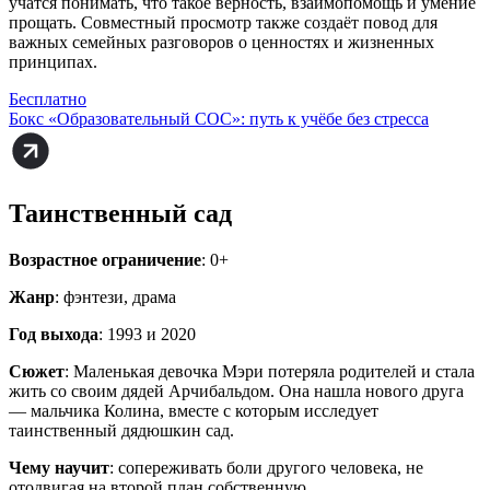
учатся понимать, что такое верность, взаимопомощь и умение
прощать. Совместный просмотр также создаёт повод для
важных семейных разговоров о ценностях и жизненных
принципах.
Бесплатно
Бокс «Образовательный СОС»: путь к учёбе без стресса
Таинственный сад
Возрастное ограничение
: 0+
Жанр
: фэнтези, драма
Год выхода
: 1993 и 2020
Сюжет
: Маленькая девочка Мэри потеряла родителей и стала
жить со своим дядей Арчибальдом. Она нашла нового друга
— мальчика Колина, вместе с которым исследует
таинственный дядюшкин сад.
Чему научит
: сопереживать боли другого человека, не
отодвигая на второй план собственную.