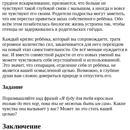
грудное вскармливание, признаются, что больше не
чувствуют такой глубокой связи с малышом, а иногда и вовсе
не чувствуют его своим. Родители подростка могут заметить,
что им перестал нравиться запах собственного ребёнка. Обо
всём этом позаботилась биология: жизнь устроена так, чтобы
птенцы не задерживались в родительских гнёздах.
Каждый кризис ребёнка, который вы сопровождаете, тратя
огромное количество сил, заканчивается для него переходом
на новый этап самостоятельности. Он всё меньше нуждается в
вас. И вместо совместной радости от его новых умений вы
можете чувствовать себя опустошённой и использованной.
Это значит, что сепарация, отделение себя от ребёнка, не
является вашей осмысленной целью. Возможно, в глубине
души вам сложно довериться природе и отпустить его.
Задание
Поразмышляйте над фразой
«Я буду для тебя взрослым
только до тех пор, пока ты не можешь быть им сам»
. Какие
чувства она вызывает у вас? Может ли это стать вашей
целью?
Заключение