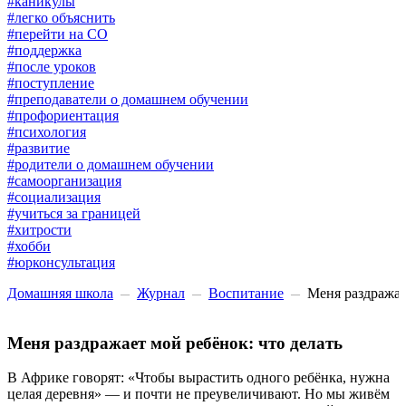
#каникулы
#легко объяснить
#перейти на СО
#поддержка
#после уроков
#поступление
#преподаватели о домашнем обучении
#профориентация
#психология
#развитие
#родители о домашнем обучении
#самоорганизация
#социализация
#учиться за границей
#хитрости
#хобби
#юрконсультация
Домашняя школа
Журнал
Воспитание
Меня раздражае
Меня раздражает мой ребёнок: что делать
В Африке говорят: «Чтобы вырастить одного ребёнка, нужна
целая деревня» — и почти не преувеличивают. Но мы живём