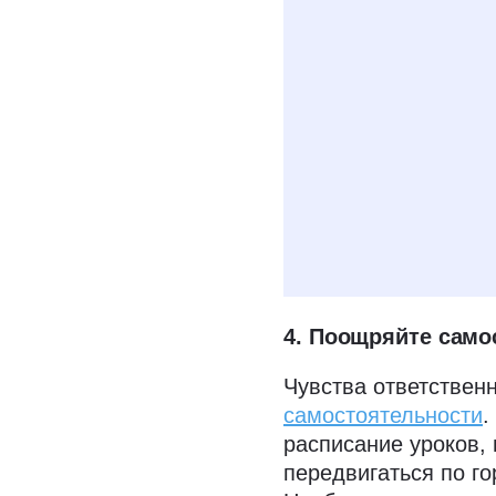
Даю
согласие н
условиях полити
4. Поощряйте само
Чувства ответственн
самостоятельности
.
расписание уроков,
передвигаться по го