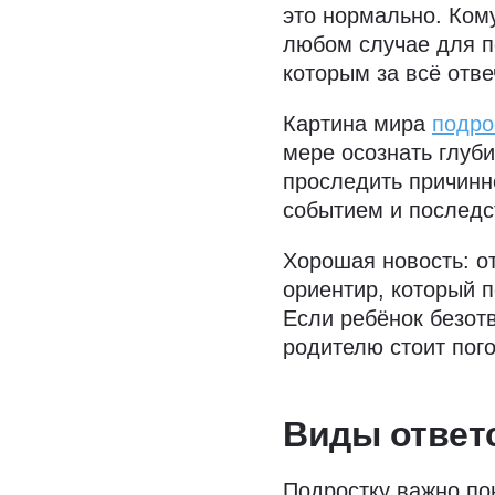
это нормально. Кому
любом случае для п
которым за всё отв
Картина мира
подро
мере осознать глуб
проследить причинн
событием и последс
Хорошая новость: от
ориентир, который 
Если ребёнок безот
родителю стоит пого
Виды ответ
Подростку важно по