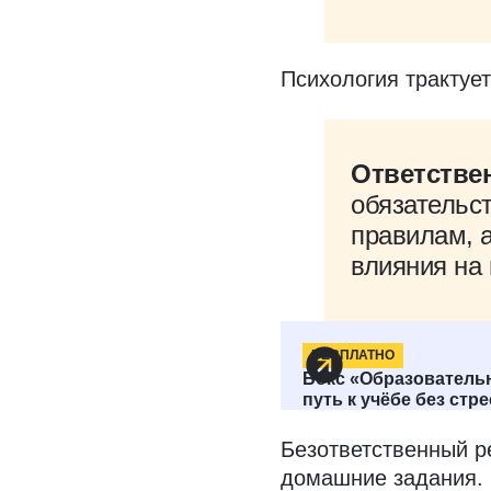
Психология трактуе
Ответстве
обязательс
правилам, а
влияния на 
БЕСПЛАТНО
Бокс «Образователь
Ответственн
путь к учёбе без стр
Безответственный р
домашние задания.