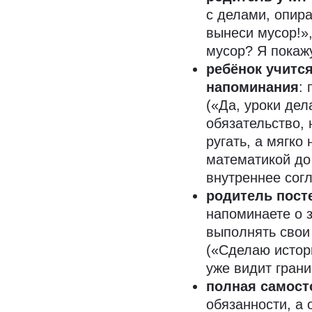
с делами, опир
вынеси мусор!»
мусор? Я покажу
ребёнок учитс
напоминания
:
(«Да, уроки дел
обязательство,
ругать, а мягко
математикой до
внутреннее сог
родитель пост
напоминаете о 
выполнять свои
(«Сделаю истор
уже видит грани
полная самост
обязанности, а