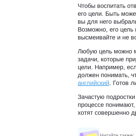
Чтобы воспитать отв
его цели. Быть может
вы для него выбрали
Возможно, его цель 
высмеивайте и не в
Любую цель можно м
задачи, которые пр
цели. Например, есл
должен понимать, ч
английский
. Готов 
Зачастую подростки 
процессе понимают,
хотят совершенно др
Читайте также: