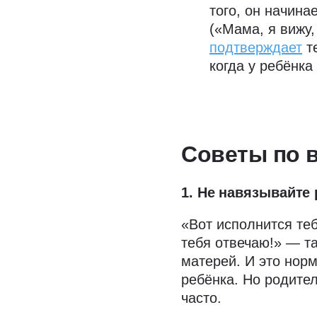
того, он начина
(«Мама, я вижу,
подтверждает
те
когда у ребёнка
Советы по 
1. Не навязывайте
«Вот исполнится теб
тебя отвечаю!» — т
матерей. И это нор
ребёнка. Но родите
часто.