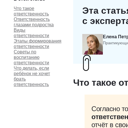
Эта стать
Что такое
ответственность
с экспер
Ответственность
глазами подростка
Виды
ответственности
Елена Пет
Этапы формирования
Практикующи
ответственности
Советы по
воспитанию
ответственности
Что делать, если
ребёнок не хочет
брать
Что такое о
ответственность
Согласно т
ответстве
отчёт в сво