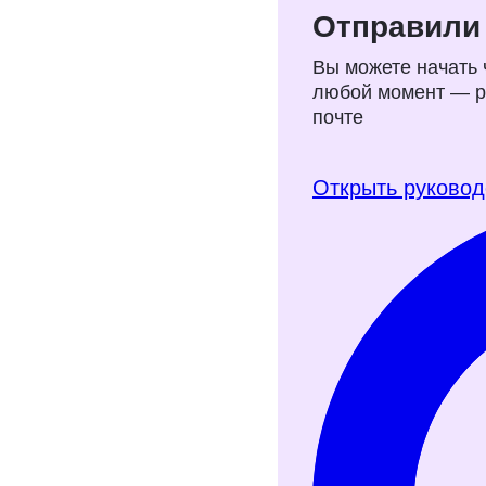
Бесплатное
Отправили 
навыкам р
Вы можете начать 
любой момент — ру
Рассказываем, как
почте
интеллект, навыки
самообучаемости.
упражнений для т
Открыть руковод