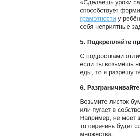
«Сделаешь уроки са
способствует форми
грамотности
у ребён
себя неприятные за
5. Подкрепляйте п
С подростками отлич
если ты возьмёшь на
еды, то я разрешу т
6. Разграничивайт
Возьмите листок бум
или пугает в собств
Например, не моет за
то перечень будет со
множества.