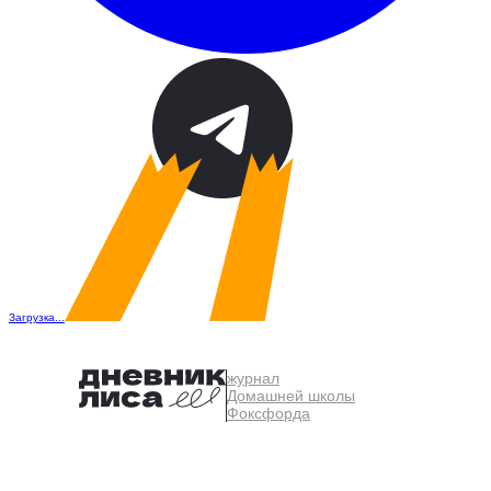
Загрузка...
журнал
Домашней школы
Фоксфорда