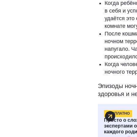
Когда ребён
в себя и ус
удаётся это
комнате могу
После кошма
ночном терро
напугало. Ча
происходило
Когда челов
ночного тер
Эпизоды ночн
здоровья и н
БЕСПЛАТНО
Как выг
Просто о сло
экспертами о
каждого роди