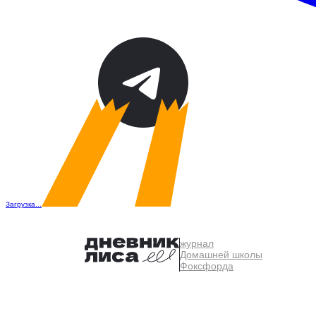
Загрузка...
журнал
Домашней школы
Фоксфорда