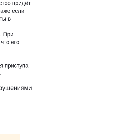
стро придёт
Даже если
ты в
. При
 что его
мя приступа
.
арушениями