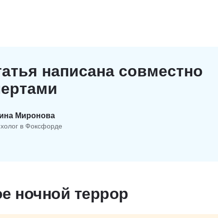
татья написана совместно
пертами
ина Миронова
холог в Фоксфорде
ое ночной террор