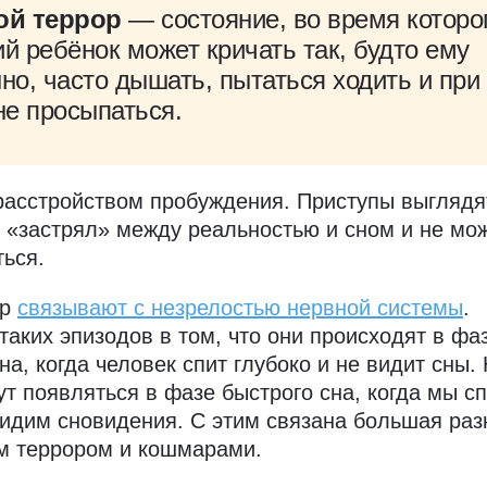
ой террор
— состояние, во время которо
й ребёнок может кричать так, будто ему
но, часто дышать, пытаться ходить и при
не просыпаться.
расстройством пробуждения. Приступы выглядят
 «застрял» между реальностью и сном и не мо
ться.
ор
связывают с незрелостью нервной системы
.
таких эпизодов в том, что они происходят в фа
а, когда человек спит глубоко и не видит сны.
т появляться в фазе быстрого сна, когда мы с
видим сновидения. С этим связана большая раз
м террором и кошмарами.