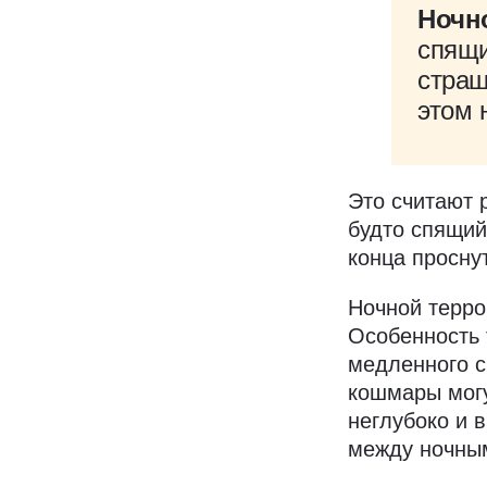
Ночн
спящи
страш
этом 
Это считают 
будто спящий
конца просну
Ночной терр
Особенность 
медленного сн
кошмары могу
неглубоко и 
между ночны