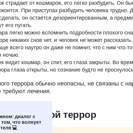
ок страдает от кошмаров, его легко разбудить. Он бы
покоится. При приступах разбудить человека трудно. 
 сделать, он остаётся дезориентированным, а предме
т его пугать.
ра легко можно вспомнить подробности плохого сна
ре никаких снов нет, и человек не может рассказать,
ще всего наутро он даже не помнит, что с ним что-то
 ночью.
ек видит кошмар, он спит, его глаза закрыты. Во вре
рора глаза открыты, но сознание будто не проснулось
ого террора обычно неопасны, не связаны с н
е требуют лечения.
лядит ночной террор
жном: диалог с
 том, что волнует
теля 💻