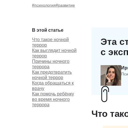
#психология
#развитие
В этой статье
Эта с
Что такое ночной
террор
с экс
Как выглядит ночной
террор
Причины ночного
террора
Ир
Как предотвратить
Пси
ночной террор
Когда обращаться к
врачу
Как помочь ребёнку
во время ночного
террора
Что так