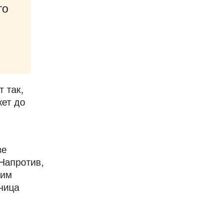
го
 так,
жет до
зе
 Напротив,
пим
ница