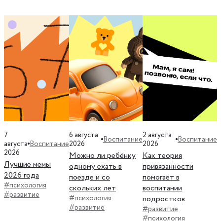
7
6 августа
2 августа
Воспитание
Воспитание
Воспитание
августа
2026
2026
2026
Можно ли ребёнку
Как теория
Лучшие мемы
одному ехать в
привязанности
2026 года
поезде и со
помогает в
#психология
скольких лет
воспитании
#развитие
#психология
подростков
#развитие
#развитие
#психология