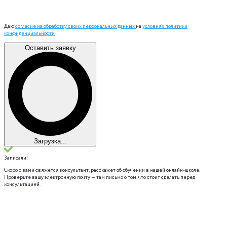
Даю
согласие на обработку своих персональных данных
на
условиях политики
конфиденциальности
Оставить заявку
Загрузка...
Записали!
Скоро с вами свяжется консультант, расскажет об обучении в нашей онлайн-школе.
Проверьте вашу электронную почту — там письмо о том, что стоит сделать перед
консультацией.