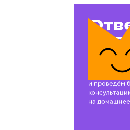
Отв
на в
воп
Свяжемся с в
и проведём 
консультаци
на домашнее