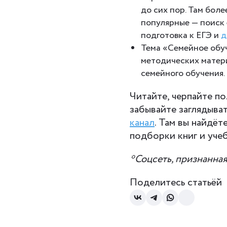
до сих пор. Там бол
популярные — поиск
подготовка к ЕГЭ и
д
Тема «Семейное обуч
методических матери
семейного обучения.
Читайте, черпайте п
забывайте заглядыва
канал
. Там вы найдёт
подборки книг и уче
*Соцсеть, признанна
Поделитесь статьёй