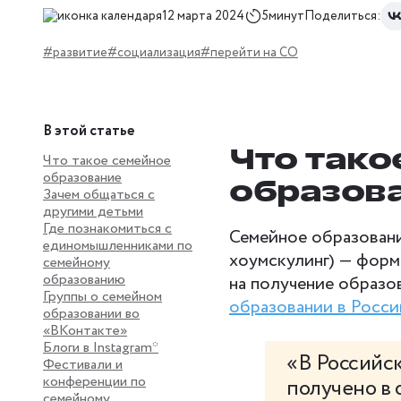
12 марта 2024
5минут
Поделиться:
#развитие
#социализация
#перейти на СО
В этой статье
Что тако
Что такое семейное
образование
образов
Зачем общаться с
другими детьми
Где познакомиться с
Семейное образовани
единомышленниками по
хоумскулинг) — форм
семейному
образованию
на получение образо
Группы о семейном
образовании в Росс
образовании во
«ВКонтакте»
Блоги в Instagram*
«В Российс
Фестивали и
конференции по
получено в
семейному