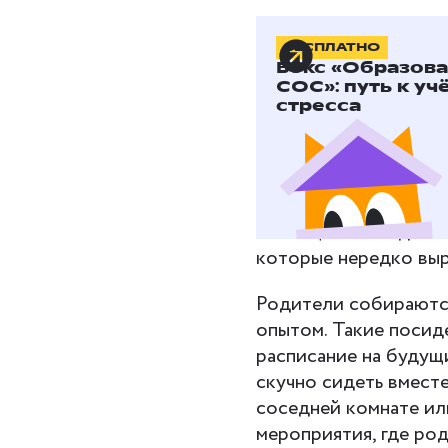
БЕСПЛАТНО
Где позн
Бокс «Образов
единомы
СОС»: путь к уч
стресса
семейно
На встречах детей и
Пообщаться с едином
которые нередко выр
Родители собираются
опытом. Такие посид
расписание на будущ
скучно сидеть вместе
соседней комнате или
мероприятия, где ро