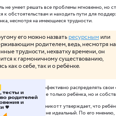
ь не умеет решать все проблемы мгновенно, но с
я к обстоятельствам и находить пути для поддер
нка, несмотря на имеющиеся трудности.
угому его можно назвать
ресурсным
или
рживающим родителем, ведь, несмотря на
нные трудности, нехватку времени, он
ится к гармоничному существованию,
сь как о себе, так и о ребёнке.
дитель старается эффективно распределять свои 
 тесты и
ние потребностям не только ребёнка, но и собст
во родителей
овения и
едиатр Дональд Винникотт утверждает, что ребён
 🧡
роший родитель, а не идеальный. По его мнению,