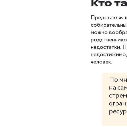
Кто т
Представляя ‎
собирательны
можно вообраз
родственников
недостатки. П
недостижимо,
человек.
По мн
на са
стрем
огран
ресур