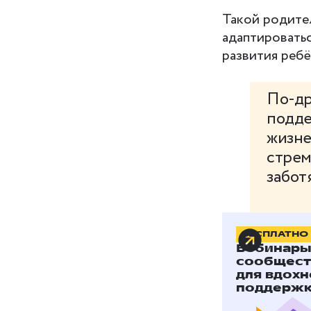
Такой родител
адаптироватьс
развития ребё
По-др
подде
жизне
стрем
заботя
Ресурсный ро
БЕСПЛАТНО
Вебинары,
уделять внима
сообщест
для вдохн
Психолог и п
поддержки
достаточно хо