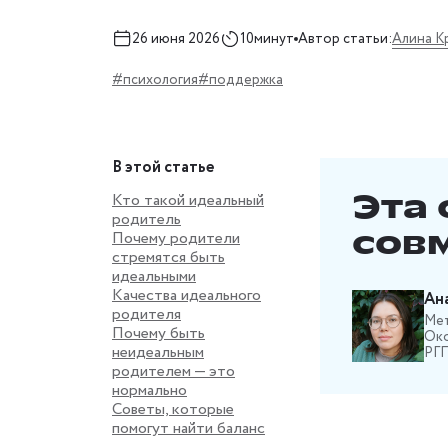
Алина К
26 июня 2026
10минут
Автор статьи:
#психология
#поддержка
В этой статье
Эта 
Кто такой идеальный
родитель
совм
Почему родители
стремятся быть
идеальными
Качества идеального
Ан
родителя
Мет
Почему быть
Око
неидеальным
РГП
родителем — это
нормально
Советы, которые
помогут найти баланс