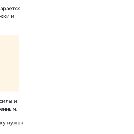
тарается
жки и
силы и
венным.
ку нужен