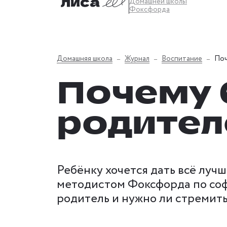
Домашней школы
Фоксфорда
Домашняя школа
Журнал
Воспитание
Поч
Почему 
родител
Ребёнку хочется дать всё луч
методистом Фоксфорда по соф
родитель и нужно ли стремить