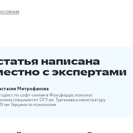
ротовская
статья написана
естно с экспертами
астасия Митрофанова
одист по софт-скилам в Фоксфорде, психолог.
нчила специалитет ОГУ им. Тургенева и магистратуру
У им. Герцена по психологии