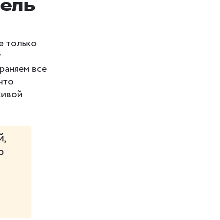
тель
е только
т
раняем все
что
живой
,
о