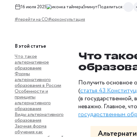
16 июля 2025
5минут
Поделиться:
#перейти на СО
#юрконсультация
В этой статье
Что тако
Что такое
альтернативное
образов
образование
Формы
альтернативного
Получить основное 
образования в России
(
статья 43 Конститу
Особенности и
принципы
(в государственной, 
альтернативного
неважно. Главное, ч
образования
государственным обр
Виды альтернативного
образования
Заочная форма
обучения как
Альтернати