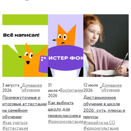
3 августа
31
12 июля
Домашнее
Домашнее
обучение
обучение
Воспитание
2026
июля
2026
2026
Промежуточные и
Дистанционное
Как выбрать
итоговые аттестации
обучение в школе
школу для
на семейном
2026: суть, плюсы и
первоклассника
обучении
минусы
#юрконсультация
#как учиться
#перейти на СО
#аттестация
#юрконсультация