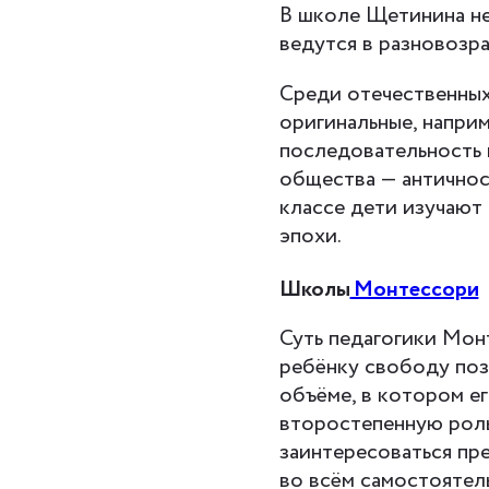
В школе Щетинина не
ведутся в разновозра
Среди отечественных
оригинальные, напри
последовательность 
общества — античност
классе дети изучают
эпохи.
Школы
Монтессори
Суть педагогики Мон
ребёнку свободу поз
объёме, в котором е
второстепенную роль
заинтересоваться пр
во всём самостоятель