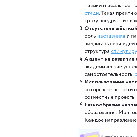
навыки и реальное п
стади
. Такая практи
сразу внедрять их в ж
Отсутствие жёсткой
роль
наставника
и па
выдвигать свои идеи 
структура
стимулиру
Акцент на развитие
академические успех
самостоятельность,
Использование нес
которых не встретит
совместные проекты 
Разнообразие напра
образования: Монтес
Каждое направление 