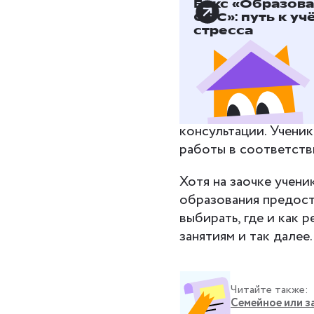
Бокс «Образов
Заочная 
СОС»: путь к уч
стресса
альтерна
На заочной форме об
каждый день. За осв
школа. Педагоги пре
консультации. Учени
работы в соответств
Хотя на заочке учени
образования предост
выбирать, где и как 
занятиям и так далее.
Читайте также:
Семейное или з