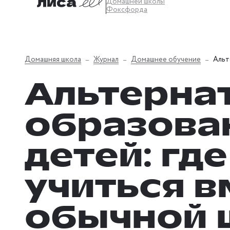
Домашней школы
Фоксфорда
Домашняя школа
Журнал
Домашнее обучение
Альт
Альтерна
образова
детей: где
учиться в
обычной 