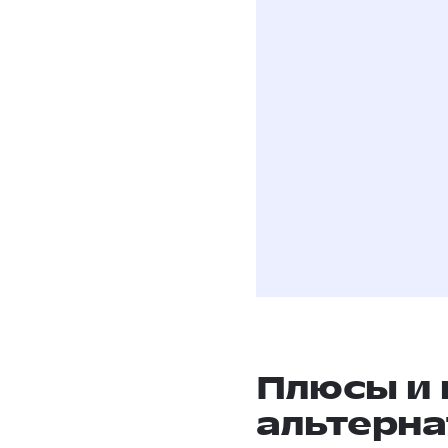
Даю
согласие на
условиях полити
Плюсы и
альтерна