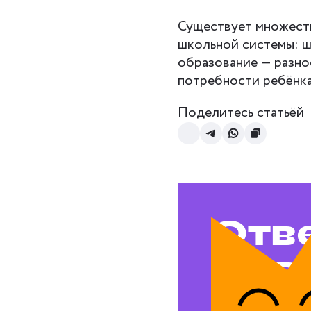
Существует множеств
школьной системы: ш
образование — разно
потребности ребёнк
Поделитесь статьёй
Отв
на в
воп