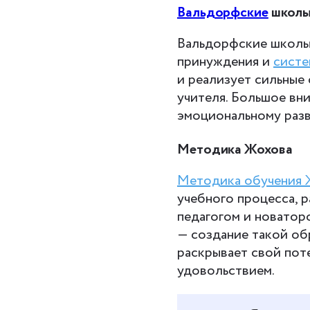
Вальдорфские
школ
Вальдорфские школы 
принуждения и
систе
и реализует сильные
учителя. Большое вн
эмоциональному раз
Методика Жохова
Методика обучения 
учебного процесса, 
педагогом и новаторо
— создание такой об
раскрывает свой поте
удовольствием.