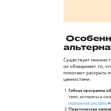
Особенн
альтерна
Существует множеств
их объединяет то, чт
помогают раскрыть п
ценностями:
Гибкая программа о
темп, интересы и си
модульная система
и
Практическая напра