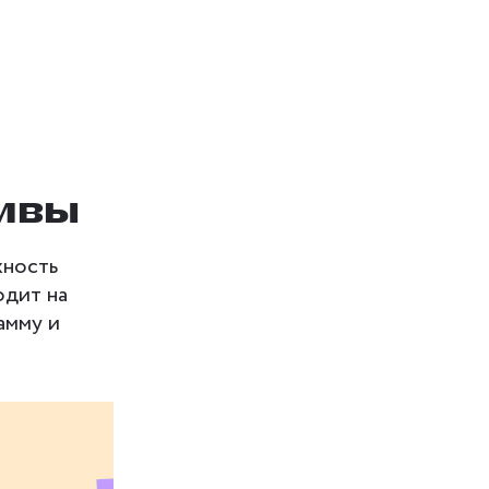
тивы
жность
одит на
амму и