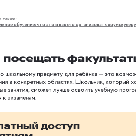
е также:
ьное обучение: что это и как его организовать хоумскулеру
 посещать факульта
по школьному предмету для ребёнка — это возмо
ния в конкретных областях. Школьник, который х
ые занятия, сможет лучше освоить учебную прогр
 к экзаменам.
латный доступ