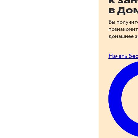
к за
в До
Вы получит
познакомит
домашнее з
Начать бе