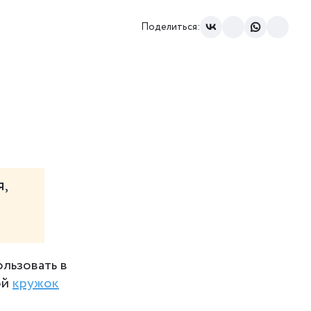
Поделиться:
,
ользовать в
ой
кружок