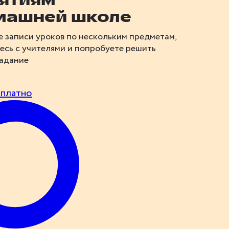
нятиям
машней школе
е записи уроков по нескольким предметам,
есь с учителями и попробуете решить
адание
сплатно