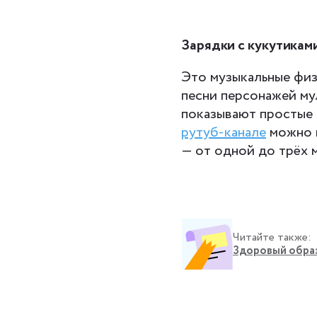
Зарядки с кукутикам
Это музыкальные физ
песни персонажей му
показывают простые 
рутуб-канале
можно 
— от одной до трёх м
Читайте также:
Здоровый образ