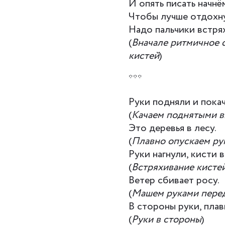
И опять писать начнё
Чтобы лучше отдохну
Надо пальчики встрях
(
Вначале ритмичное 
кистей
)
***
Руки подняли и пока
(
Качаем поднятыми в
Это деревья в лесу.
(
Плавно опускаем ру
Руки нагнули, кисти 
(
Встряхивание кисте
Ветер сбивает росу.
(
Машем руками пере
В стороны руки, пла
(
Руки в стороны
)