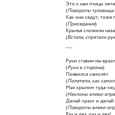
Это к нам птицы летя
(
Повороты туловища 
Как они сядут, тоже
(
Приседания
)
Крылья сложили наза
(
Встали, спрятали ру
***
Руки ставим мы враз
(
Руки в стороны
)
Появился самолёт.
(
Полетели, как само
Мах крылом туда-сю
(
Наклоны влево-впр
Делай «раз» и делай 
(
Повороты влево-вп
Раз и два, раз и два!