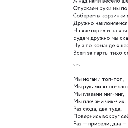
А над нами весело ше
Опускаем руки мы по
Соберём в корзинки 
Дружно наклоняемся 
На «четыре» и на «пя
Будем дружно мы ска
Ну а по команде «ше
Всем за парты тихо с
***
Мы ногами топ-топ,
Мы руками хлоп-хлоп
Мы глазами миг-миг,
Мы плечами чик-чик.
Раз сюда, два туда,
Повернись вокруг се
Раз — присели, два —