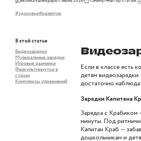
Д
11 июня 2026
15минут
Автор статьи:
#здоровье
#развитие
В этой статье
Видеоза
Видеозарядки
Музыкальные зарядки
Игровые разминки
Если в классе есть к
Физкультминутки в
детям видеозарядки.
стихах
Комплексы упражнений
достаточно наблюдат
Зарядки Капитана К
Зарядка с Крабиком 
минуты. Под ритмичн
Капитан Краб — заба
дошкольникам и детя