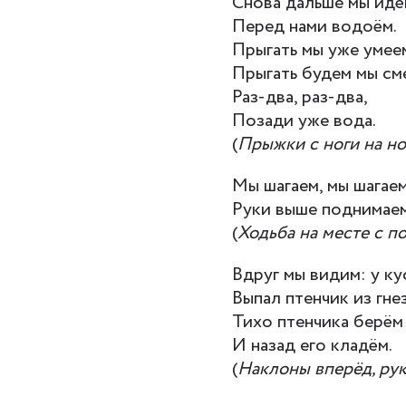
Снова дальше мы идё
Перед нами водоём.
Прыгать мы уже умее
Прыгать будем мы см
Раз-два, раз-два,
Позади уже вода.
(
Прыжки с ноги на но
Мы шагаем, мы шагаем
Руки выше поднимаем
(
Ходьба на месте с п
Вдруг мы видим: у ку
Выпал птенчик из гне
Тихо птенчика берём
И назад его кладём.
(
Наклоны вперёд, рук