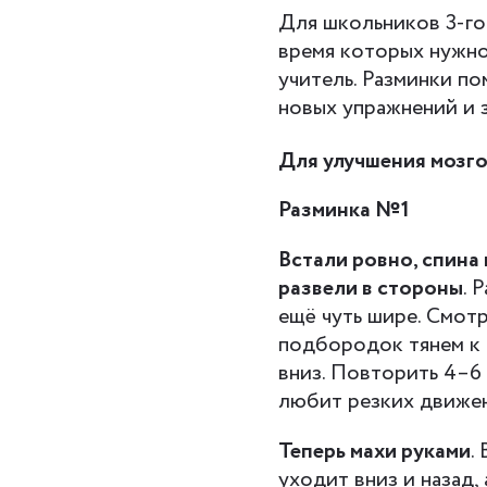
Для школьников 3-го
время которых нужно
учитель. Разминки п
новых упражнений и з
Для улучшения мозг
Разминка №1
Встали ровно, спина 
развели в стороны
. 
ещё чуть шире. Смот
подбородок тянем к 
вниз. Повторить 4–6 
любит резких движе
Теперь махи руками
.
уходит вниз и назад, 