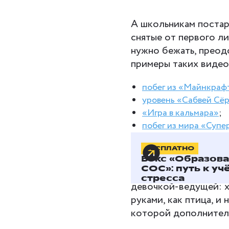
А школьникам поста
снятые от первого л
нужно бежать, преодо
примеры таких видео
побег из «Майнкраф
уровень «Сабвей Сё
«Игра в кальмара»
;
побег из мира «Суп
Физкультминутка пр
БЕСПЛАТНО
Бокс «Образов
СОС»: путь к уч
В этой физкультмину
стресса
девочкой-ведущей: хо
руками, как птица, и
которой дополнитель