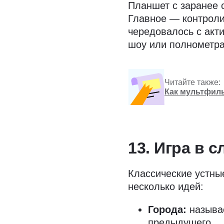
Планшет с заранее 
Главное — контроли
чередовалось с акт
шоу или полнометра
Читайте также:
Как мультфиль
13. Игра в с
Классические устны
несколько идей:
Города:
называе
предыдущего.