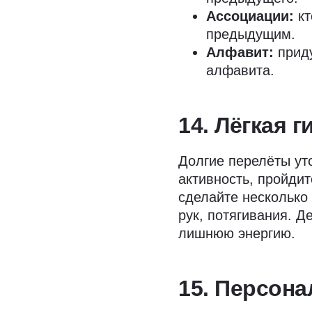
Ассоциации:
кт
предыдущим.
Алфавит:
приду
алфавита.
14. Лёгкая 
Долгие перелёты ут
активность, пройдит
сделайте несколько
рук, потягивания. Д
лишнюю энергию.
15. Персон