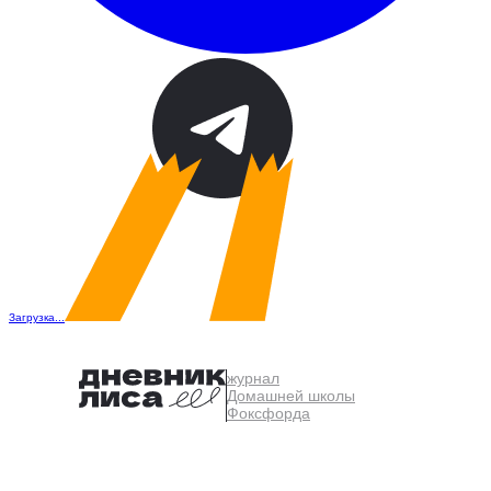
Загрузка...
журнал
Домашней школы
Фоксфорда