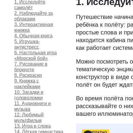
1. Исследуй
1. Исследуйте
самолёт
2. Наблюдайте за
Путешествие начинае
облаками
ребёнка к полёту: р
3. Интерактивная
книжка
простые слова и при
4. Обычная книга
находится кабина пи
5. Игрушка-
антистресс
как работает систем
6. Настольная игра
«Морской бой»
Можно посмотреть о
7. Рисование в
тематическую энцик
блокноте
8. Раскраски
конструктор в виде 
9. Книжка с
полёт он будет ждат
наклейками
10. Загадки и
Во время полёта по
головоломки
11. Аудиокниги и
рассказывайте о них
музыка
вашего иллюминат
12. Любимый
мультфильм
13. Игра в слова
14. Лёгкая гимнастика
БЕСПЛАТНО