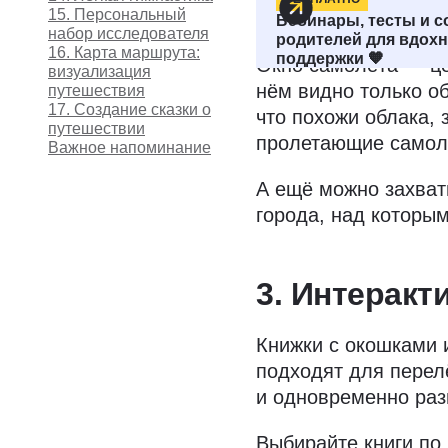
2. Наблюдай
15. Персональный
Вебинары, тесты и 
набор исследователя
родителей для вдохн
16. Карта маршрута:
поддержки 🧡
Окно самолёта — це
визуализация
нём видно только об
путешествия
17. Создание сказки о
что похожи облака, 
путешествии
пролетающие само
Важное напоминание
А ещё можно захвати
города, над которым
3. Интеракт
Книжки с окошками
подходят для перел
и одновременно ра
Выбирайте книги по