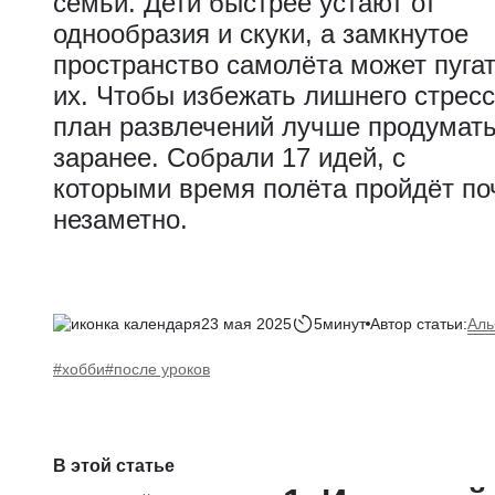
семьи. Дети быстрее устают от
однообразия и скуки, а замкнутое
пространство самолёта может пуга
их. Чтобы избежать лишнего стресс
план развлечений лучше продумат
заранее. Собрали 17 идей, с
которыми время полёта пройдёт по
незаметно.
Аль
23 мая 2025
5минут
Автор статьи:
#хобби
#после уроков
В этой статье