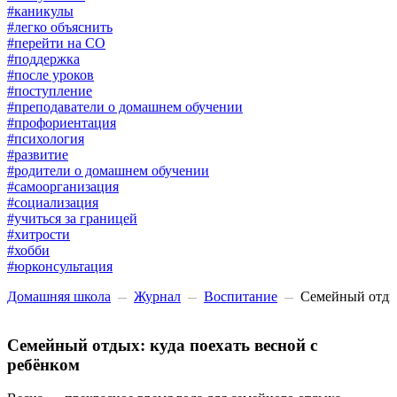
#каникулы
#легко объяснить
#перейти на СО
#поддержка
#после уроков
#поступление
#преподаватели о домашнем обучении
#профориентация
#психология
#развитие
#родители о домашнем обучении
#самоорганизация
#социализация
#учиться за границей
#хитрости
#хобби
#юрконсультация
Домашняя школа
Журнал
Воспитание
Семейный отдых
Семейный отдых: куда поехать весной с
ребёнком