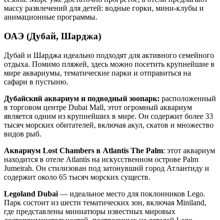
массу развлечений для детей: водные горки, мини-клубы и
анимационные программы.
ОАЭ (Дубай, Шарджа)
Дубай и Шарджа идеально подходят для активного семейного
отдыха. Помимо пляжей, здесь можно посетить крупнейшие в
мире аквариумы, тематические парки и отправиться на
сафари в пустыню.
Дубайский аквариум и подводный зоопарк:
расположенный
в торговом центре Dubai Mall, этот огромный аквариум
является одним из крупнейших в мире. Он содержит более 33
тысяч морских обитателей, включая акул, скатов и множество
видов рыб.
Аквариум Lost Chambers в Atlantis The Palm
: этот аквариум
находится в отеле Atlantis на искусственном острове Palm
Jumeirah. Он стилизован под затонувший город Атлантиду и
содержит около 65 тысяч морских существ.
Legoland Dubai
— идеальное место для поклонников Lego.
Парк состоит из шести тематических зон, включая Miniland,
где представлены миниатюры известных мировых