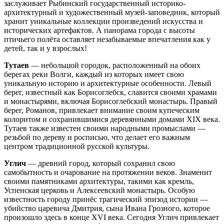
заслуживает Рыбинский государственный историко-
архитектурный и художественный музей-заповедник, который
хранит уникальные коллекции произведений искусства и
исторических артефактов. А панорама города с высоты
птичьего полёта оставляет незабываемые впечатления как у
детей, так и у взрослых!
Тутаев
— небольшой городок, расположенный на обоих
берегах реки Волги, каждый из которых имеет свою
уникальную историю и архитектурные особенности. Левый
берег, известный как Борисоглебск, славится своими храмами
и монастырями, включая Борисоглебский монастырь. Правый
берег, Романов, привлекает внимание своим купеческим
колоритом и сохранившимися деревянными домами XIX века.
Тутаев также известен своими народными промыслами —
резьбой по дереву и росписью, что делает его важным
центром традиционной русской культуры.
Углич
— древний город, который сохранил свою
самобытность и очарование на протяжении веков. Знаменит
своими памятниками архитектуры, такими как кремль,
Успенская церковь и Алексеевский монастырь. Особую
известность городу принёс трагический эпизод истории —
убийство царевича Дмитрия, сына Ивана Грозного, которое
произошло здесь в конце XVI века. Сегодня Углич привлекает