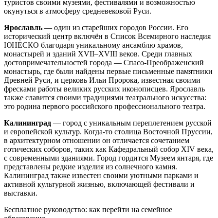
туристов своими музеями, фестивалями и возможностью
окунуться в атмосферу средневековой Руси.
Ярославль
— один из старейших городов России. Его
исторический центр включён в Список Всемирного наследия
ЮНЕСКО благодаря уникальному ансамблю храмов,
монастырей и зданий XVII–XVIII веков. Среди главных
достопримечательностей города — Спасо-Преображенский
монастырь, где были найдены первые письменные памятники
Древней Руси, и церковь Ильи Пророка, известная своими
фресками работы великих русских иконописцев. Ярославль
также славится своими традициями театрального искусства:
это родина первого российского профессионального театра.
Калининград
— город с уникальным переплетением русской
и европейской культур. Когда-то столица Восточной Пруссии,
в архитектурном отношении он отличается сочетанием
готических соборов, таких как Кафедральный собор XIV века,
с современными зданиями. Город гордится Музеем янтаря, где
представлены редкие изделия из солнечного камня.
Калининград также известен своими уютными парками и
активной культурной жизнью, включающей фестивали и
выставки.
Бесплатное руководство: как перейти на семейное