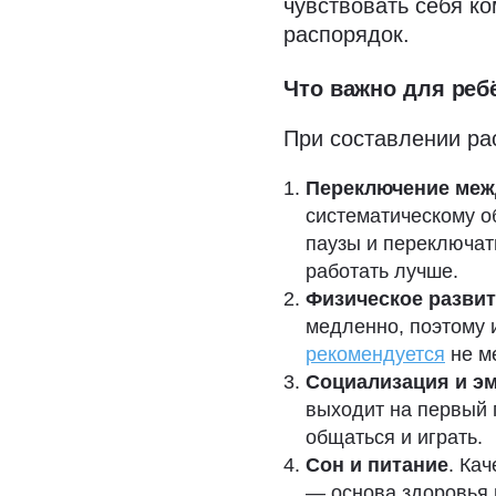
чувствовать себя к
распорядок.
Что важно для ребё
При составлении ра
Переключение меж
систематическому о
паузы и переключать
работать лучше.
Физическое разви
медленно, поэтому 
рекомендуется
не ме
Социализация и э
выходит на первый 
общаться и играть.
Сон и питание
. Ка
— основа здоровья 