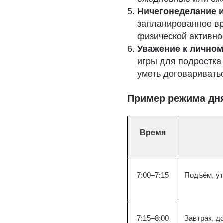
Ничегонеделание и
запланированное вр
физической активно
Уважение к лично
игры для подростка
уметь договариватьс
Пример режима дня
Время
7:00–7:15
Подъём, ут
7:15–8:00
Завтрак, д