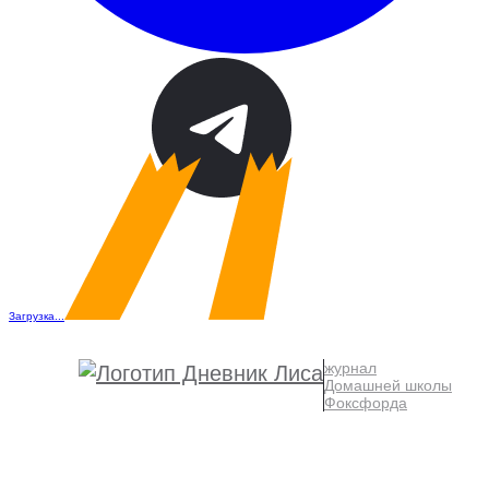
Загрузка...
журнал
Домашней школы
Фоксфорда