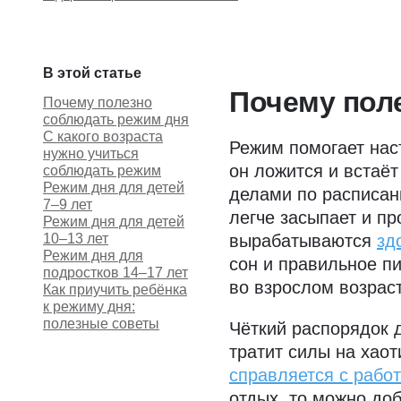
В этой статье
Почему пол
Почему полезно
соблюдать режим дня
С какого возраста
Режим помогает нас
нужно учиться
он ложится и встаёт
соблюдать режим
Режим дня для детей
делами по расписан
7–9 лет
легче засыпает и пр
Режим дня для детей
10–13 лет
вырабатываются
зд
Режим дня для
сон и правильное п
подростков 14–17 лет
во взрослом возраст
Как приучить ребёнка
к режиму дня:
полезные советы
Чёткий распорядок 
тратит силы на хао
справляется с рабо
отдых, то можно доб