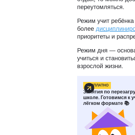
переутомляться.
Режим учит ребёнка
более
дисциплинир
приоритеты и распр
Режим дня — основа
учиться и становить
взрослой жизни.
БЕСПЛАТНО
С какого во
Занятия по перезагру
школе. Готовимся к у
соблюдать 
лёгком формате 📚
Педиатры и эксперт
ребёнка к режиму д
пытаться навязать 