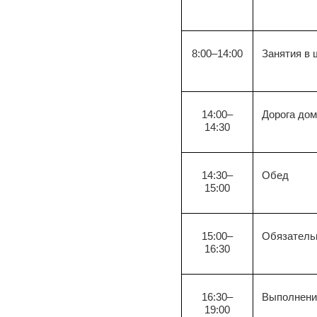
8:00–14:00
Занятия в 
14:00–
Дорога до
14:30
14:30–
Обед
15:00
15:00–
Обязатель
16:30
16:30–
Выполнение
19:00